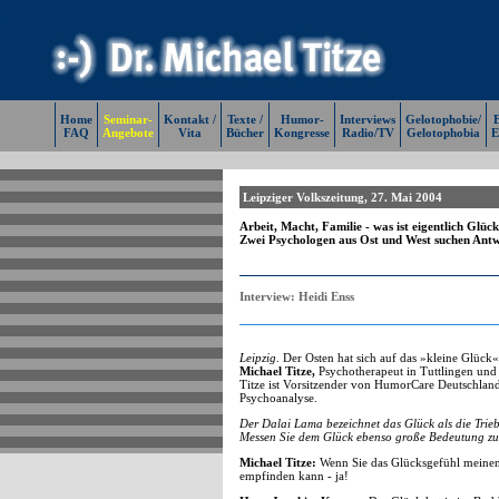
Home
Seminar-
Kontakt /
Texte /
Humor-
Interviews
Gelotophobie/
E
FAQ
Angebote
Vita
Bücher
Kongresse
Radio/TV
Gelotophobia
E
Leipziger Volkszeitung, 27. Mai 2004
Arbeit, Macht, Familie - was ist eigentlich Glüc
Zwei Psychologen aus Ost und West suchen Antw
Interview: Heidi Enss
Leipzig
. Der Osten hat sich auf das »kleine Glück«
Michael Titze,
Psychotherapeut in Tuttlingen un
Titze ist Vorsitzender von HumorCare Deutschland
Psychoanalyse.
Der Dalai Lama bezeichnet das Glück als die Trieb
Messen Sie dem Glück ebenso große Bedeutung z
Michael Titze:
Wenn Sie das Glücksgefühl meinen,
empfinden kann - ja!