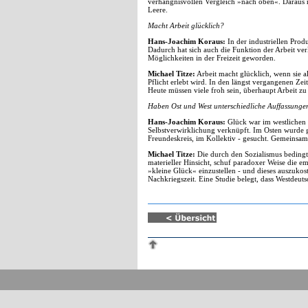
verhängnisvollen Vergleich »nach oben«. Daraus r
Leere.
Macht Arbeit glücklich?
Hans-Joachim Koraus:
In der industriellen Prod
Dadurch hat sich auch die Funktion der Arbeit verl
Möglichkeiten in der Freizeit geworden.
Michael Titze:
Arbeit macht glücklich, wenn sie al
Pflicht erlebt wird. In den längst vergangenen Zeit
Heute müssen viele froh sein, überhaupt Arbeit zu
Haben Ost und West unterschiedliche Auffassunge
Hans-Joachim Koraus:
Glück war im westlichen 
Selbstverwirklichung verknüpft. Im Osten wurde g
Freundeskreis, im Kollektiv - gesucht. Gemeinsam
Michael Titze:
Die durch den Sozialismus bedingte
materieller Hinsicht, schuf paradoxer Weise die em
»kleine Glück« einzustellen - und dieses auszukos
Nachkriegszeit. Eine Studie belegt, dass Westdeut