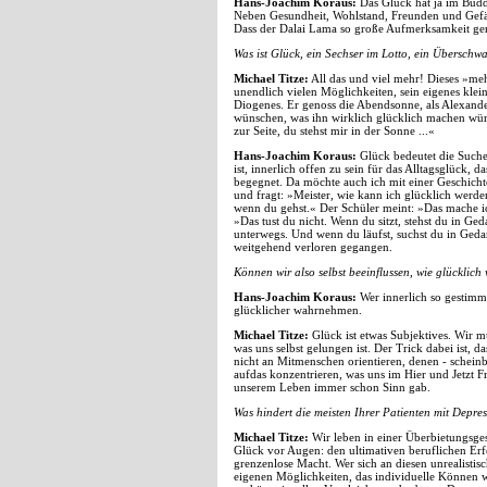
Hans-Joachim Koraus:
Das Glück hat ja im Budd
Neben Gesundheit, Wohlstand, Freunden und Gefäh
Dass der Dalai Lama so große Aufmerksamkeit genieß
Was ist Glück, ein Sechser im Lotto, ein Übers
Michael Titze:
All das und viel mehr! Dieses »meh
unendlich vielen Möglichkeiten, sein eigenes klei
Diogenes. Er genoss die Abendsonne, als Alexander
wünschen, was ihn wirklich glücklich machen würd
zur Seite, du stehst mir in der Sonne ...«
Hans-Joachim Koraus:
Glück bedeutet die Suche 
ist, innerlich offen zu sein für das Alltagsglück
begegnet. Da möchte auch ich mit einer Geschich
und fragt: »Meister, wie kann ich glücklich werden
wenn du gehst.« Der Schüler meint: »Das mache ich
»Das tust du nicht. Wenn du sitzt, stehst du in G
unterwegs. Und wenn du läufst, suchst du in Geda
weitgehend verloren gegangen.
Können wir also selbst beeinflussen, wie glücklich 
Hans-Joachim Koraus:
Wer innerlich so gestimmt 
glücklicher wahrnehmen.
Michael Titze:
Glück ist etwas Subjektives. Wir m
was uns selbst gelungen ist. Der Trick dabei ist, d
nicht an Mitmenschen orientieren, denen - schein
aufdas konzentrieren, was uns im Hier und Jetzt F
unserem Leben immer schon Sinn gab.
Was hindert die meisten Ihrer Patienten mit Depr
Michael Titze:
Wir leben in einer Überbietungsges
Glück vor Augen: den ultimativen beruflichen Erfo
grenzenlose Macht. Wer sich an diesen unrealistis
eigenen Möglichkeiten, das individuelle Können