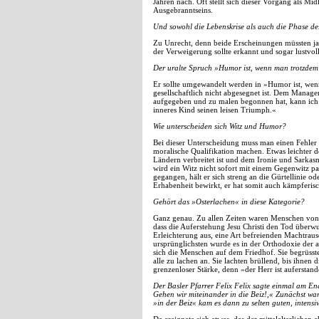
Jahren nach. Oft stellt sich dieser Vorgang als Mi
Ausgebranntseins.
Und sowohl die Lebenskrise als auch die Phase d
Zu Unrecht, denn beide Erscheinungen müssten j
der Verweigerung sollte erkannt und sogar lustvol
Der uralte Spruch »Humor ist, wenn man trotzde
Er sollte umgewandelt werden in »Humor ist, wenn
gesellschaftlich nicht abgesegnet ist. Dem Manager
aufgegeben und zu malen begonnen hat, kann ich 
inneres Kind seinen leisen Triumph.«
Wie unterscheiden sich Witz und Humor?
Bei dieser Unterscheidung muss man einen Fehler
moralische Qualifikation machen. Etwas leichter d
Ländern verbreitet ist und dem Ironie und Sarka
wird ein Witz nicht sofort mit einem Gegenwitz pari
gegangen, hält er sich streng an die Gürtellinie o
Erhabenheit bewirkt, er hat somit auch kämpferis
Gehört das »Osterlachen« in diese Kategorie?
Ganz genau. Zu allen Zeiten waren Menschen von 
dass die Auferstehung Jesu Christi den Tod überw
Erleichterung aus, eine Art befreienden Machtrau
ursprünglichsten wurde es in der Orthodoxie der 
sich die Menschen auf dem Friedhof. Sie begrüsste
alle zu lachen an. Sie lachten brüllend, bis ihnen
grenzenloser Stärke, denn »der Herr ist auferstand
Der Basler Pfarrer Felix Felix sagte einmal am E
Gehen wir miteinander in die Beiz!,« Zunächst war
»in der Beiz« kam es dann zu selten guten, inten