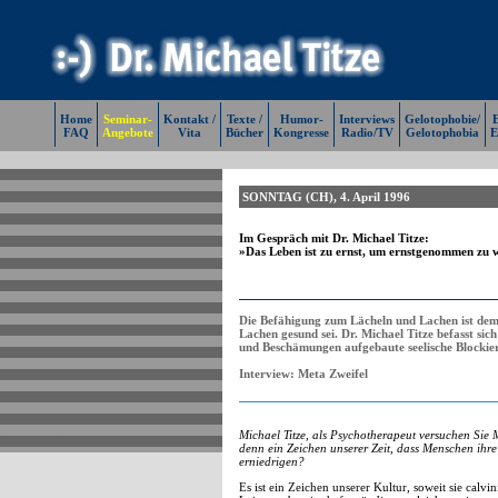
Home
Seminar-
Kontakt /
Texte /
Humor-
Interviews
Gelotophobie/
E
FAQ
Angebote
Vita
Bücher
Kongresse
Radio/TV
Gelotophobia
E
SONNTAG (CH), 4. April 1996
Im Gespräch mit Dr. Michael Titze:
»Das Leben ist zu ernst, um ernstgenommen zu 
Die Befähigung zum Lächeln und Lachen ist dem
Lachen gesund sei. Dr. Michael Titze befasst sic
und Beschämungen aufgebaute seelische Blockier
Interview: Meta Zweifel
Michael Titze, als Psychotherapeut versuchen Sie M
denn ein Zeichen unserer Zeit, dass Menschen ih
erniedrigen?
Es ist ein Zeichen unserer Kultur, soweit sie calvin