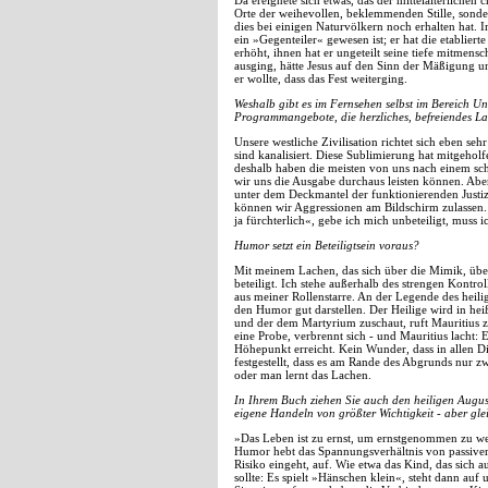
Da ereignete sich etwas, das der mittelalterlichen
Orte der weihevollen, beklemmenden Stille, sonder
dies bei einigen Naturvölkern noch erhalten hat
ein »Gegenteiler« gewesen ist; er hat die etabliert
erhöht, ihnen hat er ungeteilt seine tiefe mitmen
ausging, hätte Jesus auf den Sinn der Mäßigung u
er wollte, dass das Fest weiterging.
Weshalb gibt es im Fernsehen selbst im Bereich 
Programmangebote, die herzliches, befreiendes L
Unsere westliche Zivilisation richtet sich eben seh
sind kanalisiert. Diese Sublimierung hat mitgehol
deshalb haben die meisten von uns nach einem sch
wir uns die Ausgabe durchaus leisten können. Abe
unter dem Deckmantel der funktionierenden Justiz
können wir Aggressionen am Bildschirm zulassen.
ja fürchterlich«, gebe ich mich unbeteiligt, muss
Humor setzt ein Beteiligtsein voraus?
Mit meinem Lachen, das sich über die Mimik, übe
beteiligt. Ich stehe außerhalb des strengen Kontro
aus meiner Rollenstarre. An der Legende des heil
den Humor gut darstellen. Der Heilige wird in heiß
und der dem Martyrium zuschaut, ruft Mauritius zu
eine Probe, verbrennt sich - und Mauritius lacht: E
Höhepunkt erreicht. Kein Wunder, dass in allen D
festgestellt, dass es am Rande des Abgrunds nur 
oder man lernt das Lachen.
In Ihrem Buch ziehen Sie auch den heiligen August
eigene Handeln von größter Wichtigkeit - aber gle
»Das Leben ist zu ernst, um ernstgenommen zu wer
Humor hebt das Spannungsverhältnis von passiver 
Risiko eingeht, auf. Wie etwa das Kind, das sich
sollte: Es spielt »Hänschen klein«, steht dann a