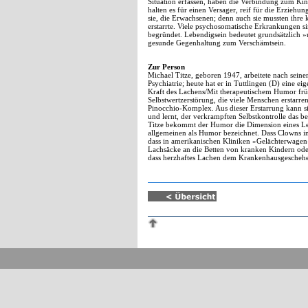
Situation erfassen, haben die Verbindung zum Kin
halten es für einen Versager, reif für die Erzieh
sie, die Erwachsenen; denn auch sie mussten ihre 
erstarrte. Viele psychosomatische Erkrankungen si
begründet. Lebendigsein bedeutet grundsätzlich »
gesunde Gegenhaltung zum Verschämtsein.
Zur Person
Michael Titze, geboren 1947, arbeitete nach seine
Psychiatrie; heute hat er in Tuttlingen (D) eine e
Kraft des Lachens/Mit therapeutischem Humor früh
Selbstwertzerstörung, die viele Menschen erstarren 
Pinocchio-Komplex. Aus dieser Erstarrung kann si
und lernt, der verkrampften Selbstkontrolle das 
Titze bekommt der Humor die Dimension eines Lebe
allgemeinen als Humor bezeichnet. Dass Clowns i
dass in amerikanischen Kliniken »Gelächterwagen
Lachsäcke an die Betten von kranken Kindern ode
dass herzhaftes Lachen dem Krankenhausgeschehen