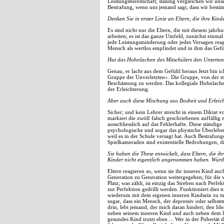
Leistungsbereitschaft; ständig vergleichen wir un
Bestrafung, wenn uns jemand sagt, dass wir best
Denken Sie in erster Linie an Eltern, die ihre Kin
Es sind nicht nur die Eltern, die mit diesem ja
arbeiten; es ist das ganze Umfeld, zunächst einmal
jede Leistungsminderung oder jedes Versagen rea
Mensch als wertlos empfindet und in ihm das Gef
Hat das Hohnlachen des Mitschülers den Unterto
Genau, er lacht aus dem Gefühl heraus Jetzt bin 
Gruppe der Unverletzten«. Die Gruppe, von der man 
Beschämung zu werden. Das kollegiale Hohnlachen
der Erleichterung.
Aber auch diese Mischung aus Bosheit und Erleich
Sicher; und kein Lehrer streicht in einem Diktat 
markiert die zwölf falsch geschriebenen auffällig m
ausschliesslich auf das Fehlerhafte. Diese ständi
psychologische und sogar das physische Überlebe
weil es in der Schule versagt hat. Auch Bestrafun
Spielkameraden sind existentielle Bedrohungen, d
Sie haben die These entwickelt, dass Eltern, die i
Kinder nicht eigentlich angenommen haben. Würd
Eltern reagieren so, wenn sie ihr inneres Kind a
Generation zu Generation weitergegeben; für die 
Platz; was zählt, ist einzig das Streben nach Perfek
zur Perfektion gedrillt werden. Funktioniert dies n
wiederum mit dem eigenen inneren Kindsein zu tun.
sogar, dass ein Mensch, der depressiv oder selbstm
drin, lebt jemand, der mich daran hindert, den Id
neben seinem inneren Kind und auch neben dem le
gesundes Kind trotzt eben ... Wer in der Pubertät d