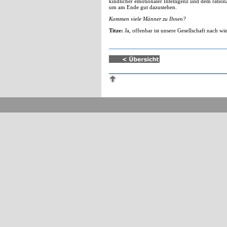
kindlicher emotionaler Intelligenz und dem ratio
um am Ende gut dazustehen.
Kommen viele Männer zu Ihnen?
Titze:
Ja, offenbar ist unsere Gesellschaft nach w