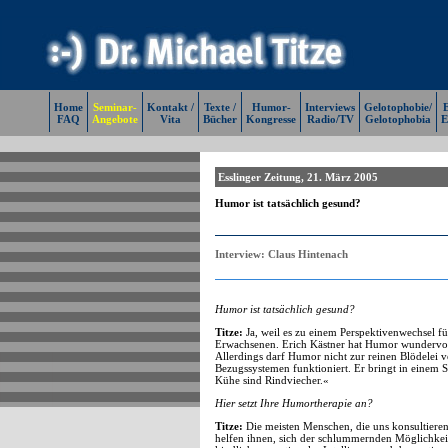
Home
Seminar-
Kontakt /
Texte /
Humor-
Interviews
Gelotophobie/
E
FAQ
Angebote
Vita
Bücher
Kongresse
Radio/TV
Gelotophobia
E
Esslinger Zeitung, 21. März 2005
Humor ist tatsächlich gesund?
Interview: Claus Hintenach
Humor ist tatsächlich gesund?
Titze:
Ja, weil es zu einem Perspektivenwechsel 
Erwachsenen. Erich Kästner hat Humor wundervoll 
Allerdings darf Humor nicht zur reinen Blödelei 
Bezugssystemen funktioniert. Er bringt in einem S
Kühe sind Rindviecher.«
Hier setzt Ihre Humortherapie an?
Titze:
Die meisten Menschen, die uns konsultieren,
helfen ihnen, sich der schlummernden Möglichkei