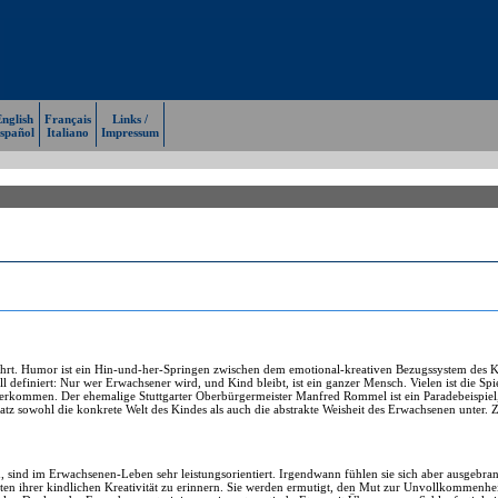
nglish
Français
Links /
spañol
Italiano
Impressum
führt. Humor ist ein Hin-und-her-Springen zwischen dem emotional-kreativen Bezugssystem des 
definiert: Nur wer Erwachsener wird, und Kind bleibt, ist ein ganzer Mensch. Vielen ist die 
verkommen. Der ehemalige Stuttgarter Oberbürgermeister Manfred Rommel ist ein Paradebeispiel,
atz sowohl die konkrete Welt des Kindes als auch die abstrakte Weisheit des Erwachsenen unter. Z
 sind im Erwachsenen-Leben sehr leistungsorientiert. Irgendwann fühlen sie sich aber ausgebran
ten ihrer kindlichen Kreativität zu erinnern. Sie werden ermutigt, den Mut zur Unvollkommenh