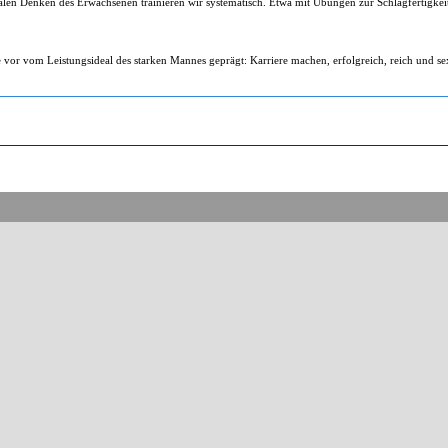
nalen Denken des Erwachsenen trainieren wir systematisch. Etwa mit Übungen zur Schlagfertigkei
ie vor vom Leistungsideal des starken Mannes geprägt: Karriere machen, erfolgreich, reich und se