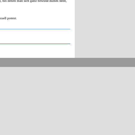
t, bei denen man sich ganz bewusst dumm stellt,
xuell potent.