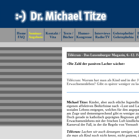
Home
Seminar-
Kontakt /
Texte /
Humor-
Interviews
Gelotophobie/
E
FAQ
Angebote
Vita
Bücher
Kongresse
Radio/TV
Gelotophobia
E
Télécran - Das Luxemburger Magazin, 6.-12. F
«Die Zahl der passiven Lacher wächst»
Télécran: Warum hat man als Kind und in der J
Erwachsenenleben? Gibt es später weniger zu l
Michael Titze:
Kinder, aber auch etliche Jugendli
eigenen affektiven Bedürfnisse nach «Lust und La
sozialen Lebens entgegen, welches für den angepa
am Zuge und dementsprechend gibt es weniger zu 
Doch gerade in katholisch geprägten Regionen gibt 
Erwachsenenlebens mit der frischen Luft kindlicher
Karneval der Fall, in der die Regeln von Vernunf
Télécran:
Lachen wir auch deswegen weniger, weil 
die man als Kind noch nicht kennt, nicht geziemt,