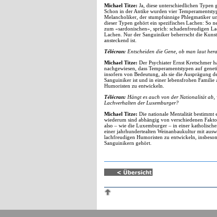
Michael Titze:
Ja, diese unterschiedlichen Typen
Schon in der Antike wurden vier Temperamentstyp
Melancholiker, der stumpfsinnige Phlegmatiker und
dieser Typen gehört ein spezifisches Lachen: So 
zum «sardonischen», sprich: schadenfreudigen L
Lachen. Nur der Sanguiniker beherrscht die Kunst,
ansteckend ist.
Télécran:
Entscheiden die Gene, ob man laut heraus
Michael Titze:
Der Psychiater Ernst Kretschmer ha
nachgewiesen, dass Temperamentstypen auf geneti
insofern von Bedeutung, als sie die Ausprägung de
Sanguiniker ist und in einer lebensfrohen Familie
Humoristen zu entwickeln.
Télécran:
Hängt es auch von der Nationalität ab,
Lachverhalten der Luxemburger?
Michael Titze:
Die nationale Mentalität bestimmt 
wiederum sind abhängig von verschiedenen Faktor
also – wie die Luxemburger – in einer katholisch
einer jahrhundertealten Weinanbaukultur mit auswi
lachfreudigen Humoristen zu entwickeln, insbeso
Sanguinikern gehört.