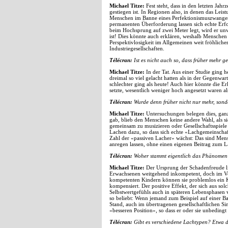
Michael Titze:
Fest steht, dass in den letzten Jah
gestiegen ist. In Regionen also, in denen das Lei
Menschen im Banne eines Perfektionismuszwanges 
permanenten Überforderung lassen sich echte Erfo
beim Hochsprung auf zwei Meter legt, wird er unwe
ist! Dies könnte auch erklären, weshalb Menschen 
Perspektivlosigkeit im Allgemeinen weit fröhliche
Industriegesellschaften.
Télécran:
Ist es nicht auch so, dass früher mehr g
Michael Titze:
In der Tat. Aus einer Studie ging h
dreimal so viel gelacht hatten als in der Gegenwart.
schlechter ging als heute! Auch hier könnte die Er
setzte, wesentlich weniger hoch angesetzt waren al
Télécran:
Wurde denn früher nicht nur mehr, sond
Michael Titze:
Untersuchungen belegen dies, ganz
gab, blieb den Menschen keine andere Wahl, als s
gemeinsam zu musizieren oder Gesellschaftsspiele 
Lachen dazu, so dass sich echte «Lachgemeinschaf
Zahl der «passiven Lacher» wächst: Das sind Me
anregen lassen, ohne einen eigenen Beitrag zum L
Télécran:
Woher stammt eigentlich das Phänomen
Michael Titze:
Der Ursprung der Schadenfreude li
Erwachsenen weitgehend inkompetent, doch im Ver
kompetenten Kindern können sie problemlos ein 
kompensiert. Der positive Effekt, der sich aus solc
Selbstwertgefühls auch in späteren Lebensphasen 
so beliebt: Wenn jemand zum Beispiel auf einer Ban
Stand, auch im übertragenen gesellschaftlichen Sin
«besseren Position», so dass er oder sie unbeding
Télécran:
Gibt es verschiedene Lachtypen? Etwa 