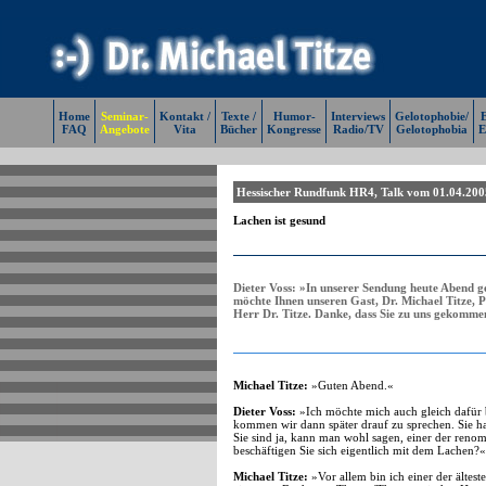
Home
Seminar-
Kontakt /
Texte /
Humor-
Interviews
Gelotophobie/
E
FAQ
Angebote
Vita
Bücher
Kongresse
Radio/TV
Gelotophobia
E
Hessischer Rundfunk HR4, Talk vom 01.04.200
Lachen ist gesund
Dieter Voss:
»In unserer Sendung heute Abend ge
möchte Ihnen unseren Gast, Dr. Michael Titze, 
Herr Dr. Titze. Danke, dass Sie zu uns gekomme
Michael Titze:
»Guten Abend.«
Dieter Voss:
»Ich möchte mich auch gleich dafür 
kommen wir dann später drauf zu sprechen. Sie ha
Sie sind ja, kann man wohl sagen, einer der reno
beschäftigen Sie sich eigentlich mit dem Lachen?«
Michael Titze:
»Vor allem bin ich einer der älte