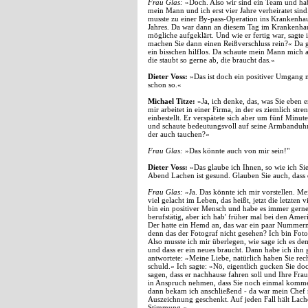
Frau Glas:
»Doch. Also wir sind ein Team und habe
mein Mann und ich erst vier Jahre verheiratet sin
musste zu einer By-pass-Operation ins Krankenha
Jahres. Da war dann an diesem Tag im Krankenhaus
mögliche aufgeklärt. Und wie er fertig war, sagte i
machen Sie dann einen Reißverschluss rein?« Da gu
ein bisschen hilflos. Da schaute mein Mann mich 
die staubt so gerne ab, die braucht das.«
Dieter Voss:
»Das ist doch ein positiver Umgang m
schon so.«
Michael Titze:
»Ja, ich denke, das, was Sie eben er
mir arbeitet in einer Firma, in der es ziemlich st
einbestellt. Er verspätete sich aber um fünf Minut
und schaute bedeutungsvoll auf seine Armbanduh
der auch tauchen?«
Frau Glas:
»Das könnte auch von mir sein!"
Dieter Voss:
»Das glaube ich Ihnen, so wie ich Si
Abend Lachen ist gesund. Glauben Sie auch, dass 
Frau Glas:
»Ja. Das könnte ich mir vorstellen. Me
viel gelacht im Leben, das heißt, jetzt die letzte
bin ein positiver Mensch und habe es immer gerne
berufstätig, aber ich hab' früher mal bei den Ame
Der hatte ein Hemd an, das war ein paar Nummern zu
denn das der Fotograf nicht gesehen? Ich bin Foto
Also musste ich mir überlegen, wie sage ich es dem
und dass er ein neues braucht. Dann habe ich ihn
antwortete: »Meine Liebe, natürlich haben Sie rech
schuld.« Ich sagte: »Nö, eigentlich gucken Sie do
sagen, dass er nachhause fahren soll und Ihre Frau
in Anspruch nehmen, dass Sie noch einmal kommen
dann bekam ich anschließend - da war mein Chef n
Auszeichnung geschenkt. Auf jeden Fall hält Lach
Stimmung.«