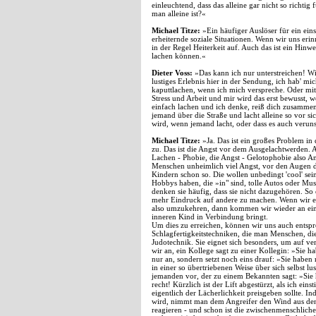
einleuchtend, dass das alleine gar nicht so richti
man alleine ist?«
Michael Titze:
»Ein häufiger Auslöser für ein ein
erheiternde soziale Situationen. Wenn wir uns er
in der Regel Heiterkeit auf. Auch das ist ein Hin
lachen können.«
Dieter Voss:
»Das kann ich nur unterstreichen! Wie
lustiges Erlebnis hier in der Sendung, ich hab' 
kaputtlachen, wenn ich mich verspreche. Oder mit 
Stress und Arbeit und mir wird das erst bewusst,
einfach lachen und ich denke, reiß dich zusammen,
jemand über die Straße und lacht alleine so vor si
wird, wenn jemand lacht, oder dass es auch veruns
Michael Titze:
»Ja. Das ist ein großes Problem in
zu. Das ist die Angst vor dem Ausgelachtwerden. A
Lachen - Phobie, die Angst - Gelotophobie also 
Menschen unheimlich viel Angst, vor den Augen der
Kindern schon so. Die wollen unbedingt 'cool' sei
Hobbys haben, die »in" sind, tolle Autos oder Mus
denken sie häufig, dass sie nicht dazugehören. So
mehr Eindruck auf andere zu machen. Wenn wir es
also umzukehren, dann kommen wir wieder an ein
inneren Kind in Verbindung bringt.
Um dies zu erreichen, können wir uns auch entsp
Schlagfertigkeitstechniken, die man Menschen, di
Judotechnik. Sie eignet sich besonders, um auf ve
wir an, ein Kollege sagt zu einer Kollegin: »Sie h
nur an, sondern setzt noch eins drauf: »Sie haben 
in einer so übertriebenen Weise über sich selbst 
jemanden vor, der zu einem Bekannten sagt: »Sie
recht! Kürzlich ist der Lift abgestürzt, als ich ein
eigentlich der Lächerlichkeit preisgeben sollte. 
wird, nimmt man dem Angreifer den Wind aus den
reagieren - und schon ist die zwischenmenschliche B