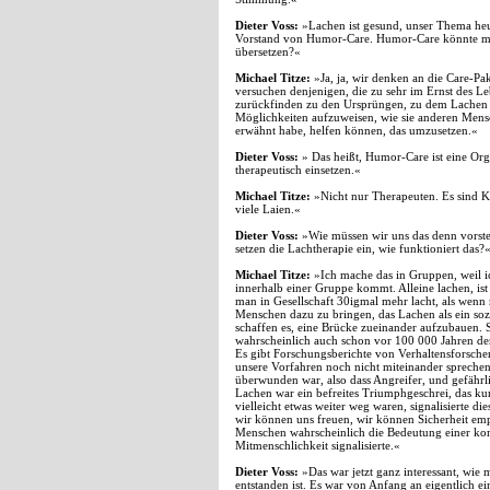
Dieter Voss:
»Lachen ist gesund, unser Thema heu
Vorstand von Humor-Care. Humor-Care könnte ma
übersetzen?«
Michael Titze:
»Ja, ja, wir denken an die Care-Pa
versuchen denjenigen, die zu sehr im Ernst des Le
zurückfinden zu den Ursprüngen, zu dem Lachen u
Möglichkeiten aufzuweisen, wie sie anderen Mensch
erwähnt habe, helfen können, das umzusetzen.«
Dieter Voss:
» Das heißt, Humor-Care ist eine Org
therapeutisch einsetzen.«
Michael Titze:
»Nicht nur Therapeuten. Es sind Kr
viele Laien.«
Dieter Voss:
»Wie müssen wir uns das denn vorstel
setzen die Lachtherapie ein, wie funktioniert das?
Michael Titze:
»Ich mache das in Gruppen, weil 
innerhalb einer Gruppe kommt. Alleine lachen, ist 
man in Gesellschaft 30igmal mehr lacht, als wenn m
Menschen dazu zu bringen, das Lachen als ein soz
schaffen es, eine Brücke zueinander aufzubauen.
wahrscheinlich auch schon vor 100 000 Jahren der
Es gibt Forschungsberichte von Verhaltensforschern
unsere Vorfahren noch nicht miteinander sprechen
überwunden war, also dass Angreifer, und gefährl
Lachen war ein befreites Triumphgeschrei, das kun
vielleicht etwas weiter weg waren, signalisierte d
wir können uns freuen, wir können Sicherheit em
Menschen wahrscheinlich die Bedeutung einer kom
Mitmenschlichkeit signalisierte.«
Dieter Voss:
»Das war jetzt ganz interessant, wie 
entstanden ist. Es war von Anfang an eigentlich ei