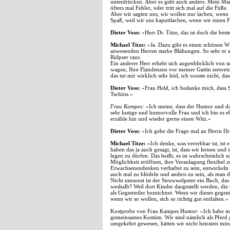
unterdrücken. Aber es geht auch anders. Mein Ma
öfters mal Fehler, oder tritt sich mal auf die Füß
Aber wir sagten uns, wir wollen nur lachen, wenn 
Spaß, weil wir uns kaputtlachen, wenn wir einen 
Dieter Voss:
»Herr Dr. Titze, das ist doch die bes
Michael Titze:
»Ja. Dazu gibt es einen schönen 
anwesenden Herren starke Blähungen. So sehr er 
Rülpser raus.
Ein anderer Herr erhebt sich augenblicklich von s
wagen, Ihre Flatulenzen vor meiner Gattin entwei
das tut mir wirklich sehr leid, ich wusste nicht, 
Dieter Voss:
»Frau Held, ich bedanke mich, dass S
Tschüss.«
Frau Kampes:
»Ich meine, dass der Humor und das 
sehr lustige und humorvolle Frau und ich bin es e
erzähle hin und wieder gerne einen Witz.«
Dieter Voss:
»Ich gebe die Frage mal an Herrn Dr. 
Michael Titze:
»Ich denke, was vererbbar ist, ist e
haben das ja auch gesagt, ist, dass wir lernen und
legen zu dürfen. Das heißt, es ist wahrscheinlich s
Möglichkeit eröffnen, ihre Veranlagung flexibel z
Erwachsenendenken verhaftet zu sein, entwickeln z
auch mal zu blödeln und anders zu sein, als man da
Nicht umsonst ist der Struwwelpeter ein Buch, d
weshalb? Weil dort Kinder dargestellt werden, di
als Gegenteiler bezeichnet. Wenn wir dieses geg
wenn wir so wollen, sich so richtig gut entfalten.«
Kostprobe von Frau Kampes Humor: »Ich habe mei
gemeinsames Kostüm. Wir sind nämlich als Pferd
umgekehrt gewesen, hätten wir nicht heiraten müs