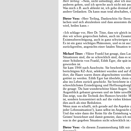
Herr Terling:
»Nein, nicht unbedingt, aber ich mus
anderen gehen, und ich spreche auch nicht mit and
Was mich z.B. auch ablenkt ist, ich gehe dreimal 
andere Gedanken. Da kann man total abschalten, 
Dieter Voss:
»Herr Terling, Dankeschön für Ihren 
lachen und sich abzulenken und dass ansonsten die
wird, heilen kann.«
»Ich schlage vor, Herr Dr. Titze, dass wir gleich 
den wir schon gesprochen haben, auch im Zusamm
Existenzberechtigung, auch in ganz schwierigen und
Es ist ein ganz wichtiges Phänomen, und es ist auc
zurückgreifen, angesichts einer fatalen Situation 
Michael Titze:
»Viktor Frankl hat gesagt, dass L
Situationen sind, die so schrecklich sind, dass es
einer Schülerin von Frankl, Edith Eger, die spät 
geworden ist.
Sie kam 1944 nach Auschwitz. Sie beschreibt, wi
berüchtigten KZ-Arzt, selektiert wurden und auf 
dort, die Haare waren ihnen abgeschnitten worden
getötet zu werden. Edith Eger hat überlebt, denn s
also ins Leben zurück geschickt. Sie berichtete in
schrecklichsten Erniedrigung und Hoffnungslosigke
ihr gesagt: 'Du hast wunderschöne blaue Augen.' 
Augenblick gebannt gewesen und sie hätte unwillk
Das zeigt, was die Technik des Humors bewirkt: Ma
ist, sondern konzentriert sich auf die vielen kle
dies auch als eine Reduktion.
Wenn man es schafft, sich gerade auf die Aspekte z
jeder Lebenssituation!), kann selbst im Angesicht d
Und das wäre dann der Keim für die Entstehung we
Geistes' bezeichnet und damit gemeint, dass ich m
was in der gegeben Situation nicht schrecklich ist.
Dieter Voss:
»In diesem Zusammenhang fällt mir 
darunter?«