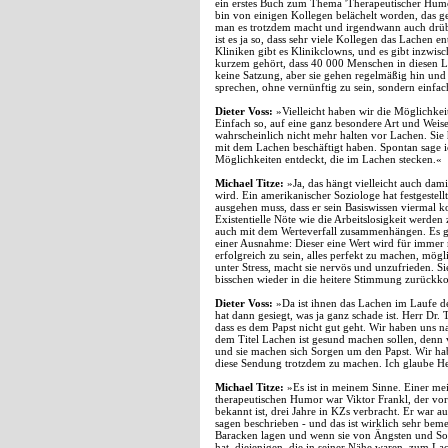
ein erstes Buch zum Thema 'Therapeutischer Humor
bin von einigen Kollegen belächelt worden, das 
man es trotzdem macht und irgendwann auch drüber
ist es ja so, dass sehr viele Kollegen das Lachen 
Kliniken gibt es Klinikclowns, und es gibt inzwis
kurzem gehört, dass 40 000 Menschen in diesen Lac
keine Satzung, aber sie gehen regelmäßig hin und 
sprechen, ohne vernünftig zu sein, sondern einfac
Dieter Voss:
»Vielleicht haben wir die Möglichkeit
Einfach so, auf eine ganz besondere Art und We
wahrscheinlich nicht mehr halten vor Lachen. Sie 
mit dem Lachen beschäftigt haben. Spontan sage ic
Möglichkeiten entdeckt, die im Lachen stecken.«
Michael Titze:
»Ja, das hängt vielleicht auch dami
wird. Ein amerikanischer Soziologe hat festgestell
ausgehen muss, dass er sein Basiswissen viermal ko
Existentielle Nöte wie die Arbeitslosigkeit werde
auch mit dem Werteverfall zusammenhängen. Es gib
einer Ausnahme: Dieser eine Wert wird für immer
erfolgreich zu sein, alles perfekt zu machen, mö
unter Stress, macht sie nervös und unzufrieden. Sie 
bisschen wieder in die heitere Stimmung zurückko
Dieter Voss:
»Da ist ihnen das Lachen im Laufe d
hat dann gesiegt, was ja ganz schade ist. Herr Dr. 
dass es dem Papst nicht gut geht. Wir haben uns n
dem Titel Lachen ist gesund machen sollen, denn
und sie machen sich Sorgen um den Papst. Wir ha
diese Sendung trotzdem zu machen. Ich glaube Herr
Michael Titze:
»Es ist in meinem Sinne. Einer mei
therapeutischen Humor war Viktor Frankl, der vor 
bekannt ist, drei Jahre in KZs verbracht. Er war
sagen beschrieben - und das ist wirklich sehr beme
Baracken lagen und wenn sie von Ängsten und Sorg
hat, diejenigen, die in seiner Nähe waren, zum Lac