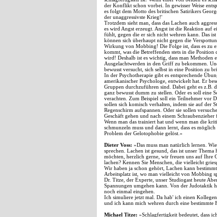
der Konflikt schon vorbei. In gewisser Weise ent
es folgt dem Motto des britischen Satirikers George
der unaggressivste Krieg!'
Trotzdem sieht man, dass das Lachen auch aggres
es wird Angst erzeugt. Angst ist die Reaktion auf
fühlt, gegen die er sich nicht wehren kann. Das i
können sich überhaupt nicht gegen die Verspottu
Wirkung von Mobbing! Die Folge ist, dass es zu 
kommt, was die Betreffenden stets in die Position
wird! Deshalb ist es wichtig, dass man Methoden 
Ausgelachtwerden in den Griff zu bekommen. Und
bewusst versucht, sich selbst in eine Position zu bri
In der Psychotherapie gibt es entsprechende Übunge
amerikanischer Psychologe, entwickelt hat. Er b
Gruppen durchzuführen sind. Dabei geht es z.B. 
ganz bewusst dumm zu stellen. Oder es soll eine
verachten. Zum Beispiel soll ein Teilnehmer vor D
sollen sich komisch verhalten, indem sie auf der 
Regenschirm aufspannen. Oder sie sollen versuchen
Geschäft gehen und nach einem Schraubenzieher 
Wenn man das trainiert hat und wenn man die kritis
schmunzeln muss und dann lernt, dass es möglich 
Problem der Gelotophobie gelöst.«
Dieter Voss:
»Das muss man natürlich lernen. Wie
sprechen. Lachen ist gesund, das ist unser Them
möchten, herzlich gerne, wir freuen uns auf Ihre
lachen? Kennen Sie Menschen, die vielleicht grie
Wir haben ja schon gehört, Lachen kann bestimmt
Arbeitsplatz ist, wo man vielleicht von Mobbing sp
Dr. Titze, der Experte, unser Studiogast heute Ab
Spannungen umgehen kann. Von der Judotaktik hab
noch einmal eingehen.
Ich simuliere jetzt mal. Da hab' ich einen Kollegen
und ich kann mich wehren durch eine bestimmte F
Michael Titze:
»Schlagfertigkeit bedeutet, dass ic