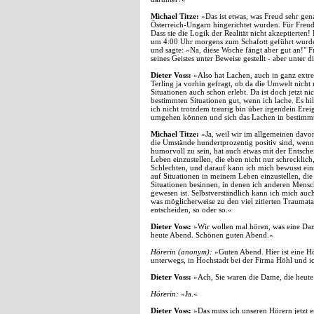
Michael Titze:
»Das ist etwas, was Freud sehr gen
Österreich-Ungarn hingerichtet wurden. Für Freu
Dass sie die Logik der Realität nicht akzeptiert
um 4:00 Uhr morgens zum Schafott geführt wurde. A
und sagte: »Na, diese Woche fängt aber gut an!" F
seines Geistes unter Beweise gestellt - aber unter 
Dieter Voss:
»Also hat Lachen, auch in ganz extre
Terling ja vorhin gefragt, ob da die Umwelt nicht 
Situationen auch schon erlebt. Da ist doch jetzt n
bestimmten Situationen gut, wenn ich lache. Es hi
ich nicht trotzdem traurig bin über irgendein Erei
umgehen können und sich das Lachen in bestimmte
Michael Titze:
»Ja, weil wir im allgemeinen dav
die Umstände hundertprozentig positiv sind, wenn e
humorvoll zu sein, hat auch etwas mit der Entsch
Leben einzustellen, die eben nicht nur schrecklich
Schlechten, und darauf kann ich mich bewusst ein
auf Situationen in meinem Leben einzustellen, di
Situationen besinnen, in denen ich anderen Mensc
gewesen ist. Selbstverständlich kann ich mich auch
was möglicherweise zu den viel zitierten Traumata
entscheiden, so oder so.«
Dieter Voss:
»Wir wollen mal hören, was eine Dam
heute Abend. Schönen guten Abend.«
Hörerin (anonym):
»Guten Abend. Hier ist eine H
unterwegs, in Hochstadt bei der Firma Höhl und i
Dieter Voss:
»Ach, Sie waren die Dame, die heute g
Hörerin:
»Ja.«
Dieter Voss:
»Das muss ich unseren Hörern jetzt e