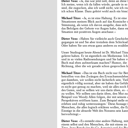
Dieter Voss:
»Ja, das war jetzt nett, denn an diese
Ich meine, wenn ich da fallen würde, gerade in so
sind, die zugucken, also ich weiß nicht, wie ich r
ich schon Klasse. Dazu gehört wohl auch ein bis
Michael Titze:
»Ja, es ist eine Haltung. Es ist ei
Situationen meinen Blick auch auf das Komische o
Stimmung, als wenn ich davon ausgehe, dass sich 
das Befolgen der Gebote vor Augen habe, dann ent
Situation mit positiven Augen anschaue.«
Dieter Voss:
»Haben Sie vielleicht auch Geschichte
gegangen ist und Sie aber trotzdem dem Schicksal
Oder haben Sie uns etwas ganz anderes zu erzähl
Unser Studiogast heute Abend ist Dr. Michael Tit
gelernt haben. Er ist eigentlich ein Medienstar. I
und in so vielen Radiosendungen und Sie haben vo
Buch mal eben aufmerksam machen? Humor, die Stra
Richtung, über die wir gerade schon gesprochen h
Michael Titze:
»Das ist ein Buch nicht nur für Bet
betroffen von den Zwängen des Erwachsenenlebens
gut dastehen, wir wollen nicht lächerlich sein. V
eigentlich völlig normal, aber sie haben das Gef
es nicht gut genug zu machen, weil sie alles noch 
des Guten, und so sollten wir uns darin üben, es 
zu wollen. Wir sollten uns darin üben, den Mut 
Beispiel von Woody Allen folgen, der mit seinem
Perspektiven eröffnen kann. Zum Beispiel stelle 
erleben und ruhig weiterzusingen.' Diese Aussage 
Menschen, die alles logisch erklären wollen, die 
Einstige in die absurde Welt des Nonsens sein kan
hervorbringt.«
Dieter Voss:
»Es entsteht eine andere Haltung, mit
einem selbst und den Menschen, die mit einem zu 
Titze, Inge Patsch (ist die Co-Autorin) und das Bu