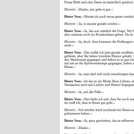
Firma Höhl und eine Dame ist tatsächlich gestürzt
Hörerin:
»Danke, mir geht es gut.«
Dieter Voss:
»Musste da noch etwas getan werden
Hörerin:
»Ja, es musste genäht werden.«
Dieter Voss:
»Ja, das war nämlich die Frage. Wir h
aber zuhause noch ins Krankenhaus gehen. Da ist 
Hörerin:
»Ja, doch. Jetzt kommen die Prellungen 
nicht.«
Dieter Voss:
»Das wollte ich jetzt gerade erzählen.
geblutet, aber Sie haben trotzdem Humor gehabt. S
den Waschraum gegangen und haben es so gut wie 
mit uns in die Apfelweinkneipe gegangen, haben s
Klasse.«
Hörerin:
»Ja, man darf sich nicht unterkriegen las
Dieter Voss:
»Ist das so ein Motto Ihres Lebens, 
Situationen auch mit Lachen und Humor begegne
Hörerin:
»Ja, auf alle Fälle.«
Dieter Voss:
»Das finde ich nett, dass Sie noch 
da weiß ich, dass es Ihnen gut geht.«
Hörerin:
»Ich möchte mich nochmals bei Ihnen und
gekümmert haben.«
Dieter Voss:
»Ja, gern geschehen, das ist selbstve
Hörerin:
»Danke.«