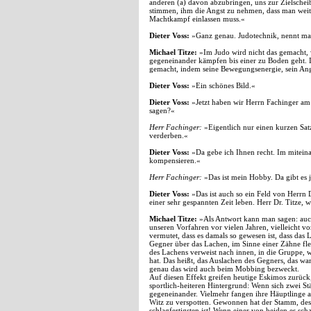
anderen (a) davon abzubringen, uns zur Zielscheib
stimmen, ihm die Angst zu nehmen, dass man weite
Machtkampf einlassen muss.«
Dieter Voss:
»Ganz genau. Judotechnik, nennt man
Michael Titze:
»Im Judo wird nicht das gemacht,
gegeneinander kämpfen bis einer zu Boden geht. 
gemacht, indem seine Bewegungsenergie, sein Ang
Dieter Voss:
»Ein schönes Bild.«
Dieter Voss:
»Jetzt haben wir Herrn Fachinger am
sagen?«
Herr Fachinger:
»Eigentlich nur einen kurzen Sat
verderben.«
Dieter Voss:
»Da gebe ich Ihnen recht. Im mitein
kompensieren.«
Herr Fachinger:
»Das ist mein Hobby. Da gibt es 
Dieter Voss:
»Das ist auch so ein Feld von Herrn 
einer sehr gespannten Zeit leben. Herr Dr. Titze, 
Michael Titze:
»Als Antwort kann man sagen: auch 
unseren Vorfahren vor vielen Jahren, vielleicht 
vermutet, dass es damals so gewesen ist, dass das
Gegner über das Lachen, im Sinne einer Zähne fl
des Lachens verweist nach innen, in die Gruppe, w
hat. Das heißt, das Auslachen des Gegners, das w
genau das wird auch beim Mobbing bezweckt.
Auf diesen Effekt greifen heutige Eskimos zurück,
sportlich-heiteren Hintergrund: Wenn sich zwei S
gegeneinander. Vielmehr fangen ihre Häuptlinge a
Witz zu verspotten. Gewonnen hat der Stamm, desse
schlagfertigsten ist! Wenn einer von beiden es s