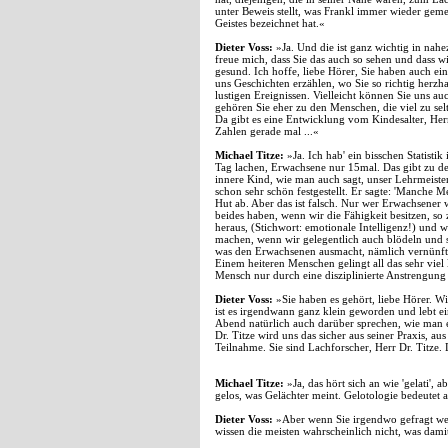
unter Beweis stellt, was Frankl immer wieder gem
Geistes bezeichnet hat.«
Dieter Voss:
»Ja. Und die ist ganz wichtig in nahez
freue mich, dass Sie das auch so sehen und dass 
gesund. Ich hoffe, liebe Hörer, Sie haben auch ein
uns Geschichten erzählen, wo Sie so richtig herzh
lustigen Ereignissen. Vielleicht können Sie uns au
gehören Sie eher zu den Menschen, die viel zu sel
Da gibt es eine Entwicklung vom Kindesalter, Herr
Zahlen gerade mal ...«
Michael Titze:
»Ja. Ich hab' ein bisschen Statisti
Tag lachen, Erwachsene nur 15mal. Das gibt zu d
innere Kind, wie man auch sagt, unser Lehrmeister
schon sehr schön festgestellt. Er sagte: 'Manche 
Hut ab. Aber das ist falsch. Nur wer Erwachsener w
beides haben, wenn wir die Fähigkeit besitzen, so
heraus, (Stichwort: emotionale Intelligenz!) und
machen, wenn wir gelegentlich auch blödeln und s
was den Erwachsenen ausmacht, nämlich vernünftig 
Einem heiteren Menschen gelingt all das sehr viel 
Mensch nur durch eine disziplinierte Anstrengung 
Dieter Voss:
»Sie haben es gehört, liebe Hörer. Wi
ist es irgendwann ganz klein geworden und lebt e
Abend natürlich auch darüber sprechen, wie man e
Dr. Titze wird uns das sicher aus seiner Praxis, a
Teilnahme. Sie sind Lachforscher, Herr Dr. Titze.
Michael Titze:
»Ja, das hört sich an wie 'gelati',
gelos, was Gelächter meint. Gelotologie bedeutet 
Dieter Voss:
»Aber wenn Sie irgendwo gefragt werd
wissen die meisten wahrscheinlich nicht, was damit