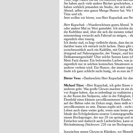
Sie haben auch viele andere Bücher geschrieben, 
haben wirklich jemanden im Studio, der sich sehr
Abend, selber eine ganze Menge Humor hat. Wir h
Titze und ich.
Jetzt wollen wir hören, was Herr Kupschak aus Ne
Herr Kupschak:
»Wunderschönen guten Abend. Wir
oder andere Mal zu Wort gemeldet. Ich möchte da a
die Kultfilme sind, über die sich die meisten totl
minutenlang versucht aufs Fahrrad zu steigen, - d
eigentlich eher traurig.
Ich denke mal, es liegt vielleicht daran, dass das
darüber kann ich einfach nicht lachen. Dann gibt 
zwischenzeitlich auch ein Kultfilm, mit George Ham
dringend auf Nahrungssuche, der Vampir, und brich
Delikatessengeschäft! Über solche Szenen kann ich
Mein Fazit daraus: Ein befreiendes Lachen, was ja 
eigentlich nur in solchen komischen Situationen z
anderer verletzt wird. Ein Humor, der immer irgen
finde ich ganz schlicht nicht lustig, ob es nun im
Dieter Voss:
»Dankeschön Herr Kupschak für diese
Michael Titze:
»Herr Kupschak, ich gebe Ihnen vö
anderen geht. Was große Clowns machen ist ein du
vor Augen haben, das es unbedingt zu realisieren g
in der Kunst des Stolperns, oder in der Fähigkeit, 
Ebenbild eines kleinen unvollkommenen Kindes. We
auf der Bühne oder im Zirkus zeigt, dann stellt er
unvollkommen zu sein. Daraus ergibt sich - nicht 
Leben auch dann weiter geht, wenn man keine perfe
Ideale des Erfolgdenkens unserer Leistungsgesell
einem Hochspringer, der nur 20 cm springt und si
Einfaches und dadurch auch Lächerliches, kann e
Höchstleistung (Stichwort: 220 cm im Hochsprung!
Inzwischen setzen Clowns in Kliniken, wo Mensc