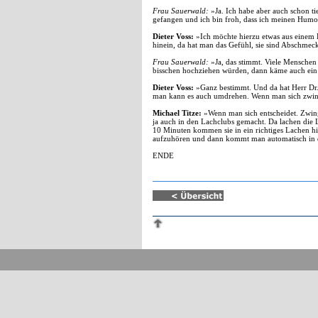
Frau Sauerwald:
»Ja. Ich habe aber auch schon t
gefangen und ich bin froh, dass ich meinen Humor 
Dieter Voss:
»Ich möchte hierzu etwas aus einem 
hinein, da hat man das Gefühl, sie sind Abschmeck
Frau Sauerwald:
»Ja, das stimmt. Viele Mensche
bisschen hochziehen würden, dann käme auch ein
Dieter Voss:
»Ganz bestimmt. Und da hat Herr Dr. 
man kann es auch umdrehen. Wenn man sich zwingt 
Michael Titze:
»Wenn man sich entscheidet. Zwing
ja auch in den Lachclubs gemacht. Da lachen die 
10 Minuten kommen sie in ein richtiges Lachen h
aufzuhören und dann kommt man automatisch in 
ENDE