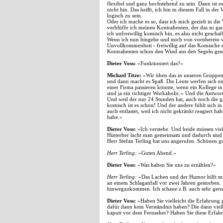
flexibel und ganz hochstehend zu sein. Dann ist 
nicht hin. Das heißt, ich bin in diesem Fall in de
logisch zu sein.
Oder ich mache es so, dass ich mich gezielt in di
verblüffe ich meinen Kontrahenten, der das so gar 
ich unfreiwillig komisch bin, es also nicht gescha
Wenn ich nun hingehe und mich von vornherein vo
Unvollkommenheit - freiwillig auf das Komische e
Kontrahenten schon den Wind aus den Segeln ge
Dieter Voss:
»Funktioniert das?«
Michael Titze:
»Wir üben das in unseren Gruppen.
und dann macht es Spaß. Die Leute werfen sich ein
einer Firma passieren könnte, wenn ein Kollege in
sind ja ein richtiger Workaholic.« Und die Antwor
Und weil der nur 24 Stunden hat, auch noch die g
komisch ist es schon! Und der andere fühlt sich in 
auch entlastet, weil ich nicht gekränkt reagiert ha
habe.«
Dieter Voss:
»Ich verstehe. Und beide müssen viell
Hinterher lacht man gemeinsam und dadurch sind
Herr Stefan Terling hat uns angerufen. Schönen g
Herr Terling:
»Guten Abend.«
Dieter Voss:
»Was haben Sie uns zu erzählen?«
Herr Terling:
»Das Lachen und der Humor hilft mir 
an einem Schlaganfall vor zwei Jahren gestorben. 
hinwegzukommen. Ich schaue z.B. auch sehr gern
Dieter Voss:
»Haben Sie vielleicht die Erfahrung
dafür dann kein Verständnis haben? Die dann viellei
kaputt vor dem Fernseher? Haben Sie diese Erfa