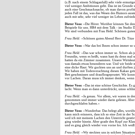
(z.B. nach einem Schlaganfall) sehr viele ermutige
viel weniger Ambitionen geht. Das ist im Grunde s
auch eine Geschmackssache, ob man davon profiti
jeden Fall ist das, was das Wesen des Humors ausma
auch mit sehr, sehr viel weniger im Leben zufrie
Dieter Voss:
»Die Hörer. Worüber können Sie denn
Beispiele für uns. HR4 mit dem Talk - im Studio 
Wir sind verbunden mit Frau Held. Schönen gute
Frau Held:
»Schönen guten Abend Herr Dr. Titze u
Dieter Voss:
»War das bei Ihnen schon immer so u
Frau Held:
»Das war schon immer so. Schon als j
Freundin, wenn es heißt, wann hast du denn mal so
hatten da ein Zimmer zusammen. Unsere Wirtsleute
was damals etwas besonderes war. Und wir beide
eine dicke Haut. Wir guckten uns an und durften j
Wir haben mit Todesverachtung diesen Kakao get
Bett geschmissen und drauflosgeprustet. Wir kon
vor Lachen. Daran muss ich immer denken, wenn es
Dieter Voss:
»Das ist eine schöne Geschichte. Es 
lacht. Wenn man es dann unterdrückt, umso schli
Frau Held:
»Ja genau. Vor allem, wir waren in de
genommen und immer wieder darin gelesen. Aber i
durchgeschlafen haben.«
Dieter Voss:
»Wunderbar. Das belegt alles, worübe
kann mich erinnern, dass ich so eine Zeit in der S
weil ich mit meinem Lachen den Unterricht gestör
ging wieder hinein. Aber grade den Kopf zur Klas
und es ging gleich wieder von vorne los. Ich weiß
Frau Held:
»Wir steckten uns in solchen Situati