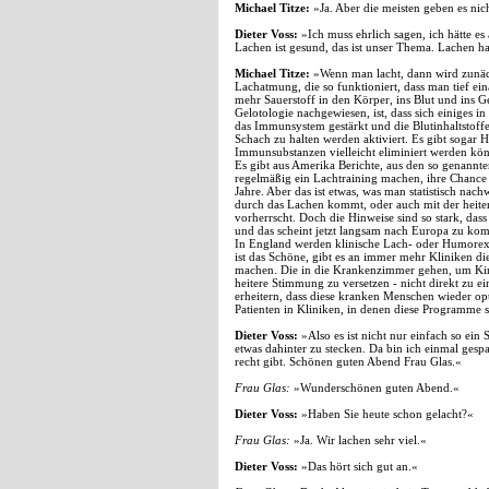
Michael Titze:
»Ja. Aber die meisten geben es nic
Dieter Voss:
»Ich muss ehrlich sagen, ich hätte es
Lachen ist gesund, das ist unser Thema. Lachen h
Michael Titze:
»Wenn man lacht, dann wird zunächs
Lachatmung, die so funktioniert, dass man tief ei
mehr Sauerstoff in den Körper, ins Blut und ins G
Gelotologie nachgewiesen, ist, dass sich einiges 
das Immunsystem gestärkt und die Blutinhaltstoffe
Schach zu halten werden aktiviert. Es gibt sogar H
Immunsubstanzen vielleicht eliminiert werden kö
Es gibt aus Amerika Berichte, aus den so genannte
regelmäßig ein Lachtraining machen, ihre Chance lä
Jahre. Aber das ist etwas, was man statistisch nach
durch das Lachen kommt, oder auch mit der heite
vorherrscht. Doch die Hinweise sind so stark, da
und das scheint jetzt langsam nach Europa zu ko
In England werden klinische Lach- oder Humorexpe
ist das Schöne, gibt es an immer mehr Kliniken di
machen. Die in die Krankenzimmer gehen, um Kind
heitere Stimmung zu versetzen - nicht direkt zu e
erheitern, dass diese kranken Menschen wieder opt
Patienten in Kliniken, in denen diese Programme si
Dieter Voss:
»Also es ist nicht nur einfach so ein
etwas dahinter zu stecken. Da bin ich einmal gespa
recht gibt. Schönen guten Abend Frau Glas.«
Frau Glas:
»Wunderschönen guten Abend.«
Dieter Voss:
»Haben Sie heute schon gelacht?«
Frau Glas:
»Ja. Wir lachen sehr viel.«
Dieter Voss:
»Das hört sich gut an.«