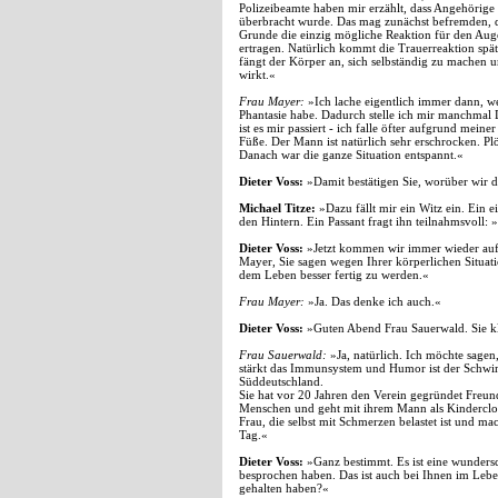
Polizeibeamte haben mir erzählt, dass Angehörige
überbracht wurde. Das mag zunächst befremden, d
Grunde die einzig mögliche Reaktion für den Auge
ertragen. Natürlich kommt die Trauerreaktion spät
fängt der Körper an, sich selbständig zu machen u
wirkt.«
Frau Mayer:
»Ich lache eigentlich immer dann, wen
Phantasie habe. Dadurch stelle ich mir manchmal D
ist es mir passiert - ich falle öfter aufgrund mein
Füße. Der Mann ist natürlich sehr erschrocken. Plö
Danach war die ganze Situation entspannt.«
Dieter Voss:
»Damit bestätigen Sie, worüber wir
Michael Titze:
»Dazu fällt mir ein Witz ein. Ein e
den Hintern. Ein Passant fragt ihn teilnahmsvoll: 
Dieter Voss:
»Jetzt kommen wir immer wieder au
Mayer, Sie sagen wegen Ihrer körperlichen Situati
dem Leben besser fertig zu werden.«
Frau Mayer:
»Ja. Das denke ich auch.«
Dieter Voss:
»Guten Abend Frau Sauerwald. Sie k
Frau Sauerwald:
»Ja, natürlich. Ich möchte sagen
stärkt das Immunsystem und Humor ist der Schwim
Süddeutschland.
Sie hat vor 20 Jahren den Verein gegründet Freund
Menschen und geht mit ihrem Mann als Kinderclown
Frau, die selbst mit Schmerzen belastet ist und ma
Tag.«
Dieter Voss:
»Ganz bestimmt. Es ist eine wunders
besprochen haben. Das ist auch bei Ihnen im Leb
gehalten haben?«