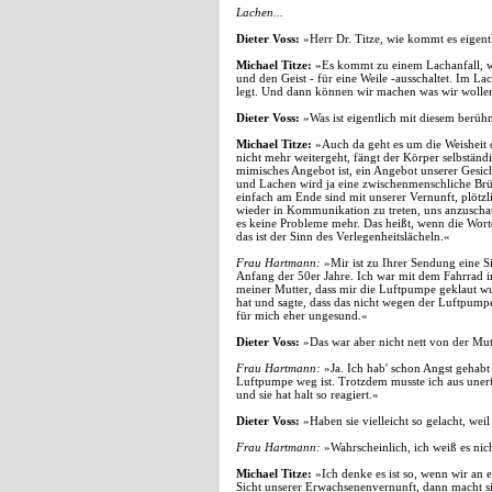
Lachen...
Dieter Voss:
»Herr Dr. Titze, wie kommt es eigent
Michael Titze:
»Es kommt zu einem Lachanfall, we
und den Geist - für eine Weile -ausschaltet. Im La
legt. Und dann können wir machen was wir wollen, 
Dieter Voss:
»Was ist eigentlich mit diesem berüh
Michael Titze:
»Auch da geht es um die Weisheit 
nicht mehr weitergeht, fängt der Körper selbstän
mimisches Angebot ist, ein Angebot unserer Gesich
und Lachen wird ja eine zwischenmenschliche Brüc
einfach am Ende sind mit unserer Vernunft, plötzl
wieder in Kommunikation zu treten, uns anzuscha
es keine Probleme mehr. Das heißt, wenn die Wort
das ist der Sinn des Verlegenheitslächeln.«
Frau Hartmann:
»Mir ist zu Ihrer Sendung eine Sit
Anfang der 50er Jahre. Ich war mit dem Fahrrad
meiner Mutter, dass mir die Luftpumpe geklaut wu
hat und sagte, dass das nicht wegen der Luftpumpe
für mich eher ungesund.«
Dieter Voss:
»Das war aber nicht nett von der Mut
Frau Hartmann:
»Ja. Ich hab' schon Angst gehabt i
Luftpumpe weg ist. Trotzdem musste ich aus unerf
und sie hat halt so reagiert.«
Dieter Voss:
»Haben sie vielleicht so gelacht, wei
Frau Hartmann:
»Wahrscheinlich, ich weiß es nic
Michael Titze:
»Ich denke es ist so, wenn wir an 
Sicht unserer Erwachsenenvernunft, dann macht sic