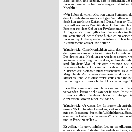
Basel gelockt, und gezeigt, dass es tatsächlich um
Formen therapeutischer Beziehungen und Arbeit.
Koechlin:
»Wir haben da einen Witz von einem Patienten, de
dem Grunde dieses merkwürdigen Verhaltens und er 
doch hier gar keine Elefanten!' Darauf sagt er: 'N
Psychotherapeuten Paul Watzlawick. Paul Watzlawi
Forscher auf dem Gebiet der Psychotherapie. Sein
Auflage erreicht, und gilt schon fast als eine Art
um vermeintlich bedrohliche Elefanten zu versche
Formen psychotherapeutischer Arbeit zu illustrie
Elefantenwahnvorstellung helfen?
Watzlawick
: »Eine Möglichkeit wäre, dass man i
der typische klassische Ansatz. Welche Gründe in
Das dauert lang. Noch länger würde es dauern, w
Vertrauensbeziehung herzustellen, so dass der mir 
sind. Die dritte Möglichkeit wäre, dass man, wie i
ist etwas schwierig. Es wäre dann wahrscheinlic
Klatschen die Elefanten nicht verscheucht, es würd
Möglichkeit wäre, dass er einen Autounfall hat, s
klatschen kann. Auf diese Weise stellt sich dann her
Bedeutung des Humors in der Therapie so ungefä
Koechlin
: »Wenn wir von Humor reden, dann ist es
verwenden. Humor geht von der feinsten Ironie bi
Humor - vielleicht ist das auch ein unzulässiger B
einzusetzen, wovon reden Sie dann?«
Watzlawick
: »Ja wissen Sie, da müsste ich ausfü
unsere Wirklichkeiten herstellen, statt sie objekt
mit den Prozessen, durch die Wirklichkeitsauffass
eiserner Sicherheit als die wahre Wirklichkeit an
und in Frage zu stellen.«
Koechlin
: »Im gewöhnlichen Leben, im Alltagsum
einer verfahrenen Situation herausführen kann, al