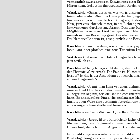
vermeintlich zwangsläufigen Entwicklung einer Sit
führen kann. Geht es im therapeutischen Bereich 
Watzlawick
: »Genau das ist es, was wir in unsere
intervenieren ohne über den Umweg der Vergangen
tun, was sich ja millionenfach im Alltag ergibt, d
Nein, jetzt versuchte ich immer, in der Richtung 
Interventionen durchaus angebracht. Dass eine Be
Möglichkeiten oder zwei Auffassungen, zwei Identi
niemals in diese Beziehung gesetzt worden waren. 
Das Humorvolle daran ist, dass plötzlich eine Bez
Koechlin
: »... und die dann, was wir schon anges
lösen kann oder plötzlich eine neue Tür auftun ka
Watzlawick
: »Genau das. Plötzlich begreife ich: ac
jetzt weiß ich es.«
Koechlin
: »Jetzt geht es ja nicht darum, dass sic
der Therapie Witze erzählt. Die Frage ist, Humor in
lernbar? Ist das in der Ausbildung von Psychoth
andere Dinge auch?«
Watzlawick
: »Ja gut, man kann vor allem dadurch
unseren Chef Don Jackson, den Gründer und ersten
zu begreifen beginnt, was die Natur dieser Interve
kann. Es sind subtilere Dinge, die uns langsam k
humorvollen Weise eine bestimmte festgefahrene 
eine weniger schmerzhafte und bessere.«
Koechlin
: »Professor Watzlawick, wo liegt für S
Watzlawick:
»Ja gut, über Lächerlichkeit lache i
übel nehmen, dass mir jemand zumutet, dass ich da
Unterschied, den ich mir im Augenblick vorstelle
Informatikkongresse werden von Informatikern, 
Kardiologiekongresse von Herzspezialisten gema