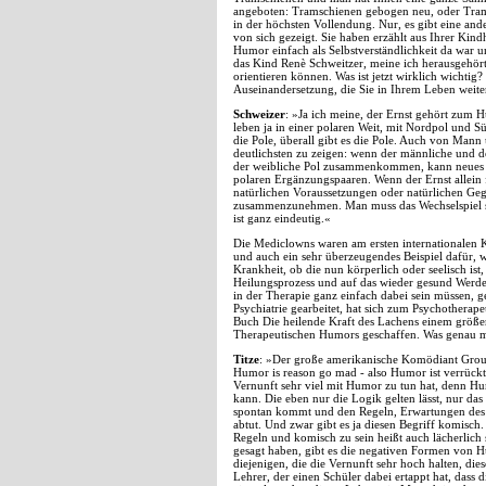
angeboten: Tramschienen gebogen neu, oder Trams
in der höchsten Vollendung. Nur, es gibt eine ande
von sich gezeigt. Sie haben erzählt aus Ihrer Kind
Humor einfach als Selbstverständlichkeit da war un
das Kind Renè Schweitzer, meine ich herausgehört z
orientieren können. Was ist jetzt wirklich wichtig?
Auseinandersetzung, die Sie in Ihrem Leben weiter
Schweizer
: »Ja ich meine, der Ernst gehört zum H
leben ja in einer polaren Weit, mit Nordpol und Sü
die Pole, überall gibt es die Pole. Auch von Man
deutlichsten zu zeigen: wenn der männliche und
der weibliche Pol zusammenkommen, kann neues L
polaren Ergänzungspaaren. Wenn der Ernst allein fü
natürlichen Voraussetzungen oder natürlichen Geg
zusammenzunehmen. Man muss das Wechselspiel sp
ist ganz eindeutig.«
Die Mediclowns waren am ersten internationalen 
und auch ein sehr überzeugendes Beispiel dafür,
Krankheit, ob die nun körperlich oder seelisch ist
Heilungsprozess und auf das wieder gesund Werd
in der Therapie ganz einfach dabei sein müssen, g
Psychiatrie gearbeitet, hat sich zum Psychotherap
Buch Die heilende Kraft des Lachens einem größe
Therapeutischen Humors geschaffen. Was genau me
Titze
: »Der große amerikanische Komödiant Grouc
Humor is reason go mad - also Humor ist verrückt
Vernunft sehr viel mit Humor zu tun hat, denn Hum
kann. Die eben nur die Logik gelten lässt, nur das
spontan kommt und den Regeln, Erwartungen des g
abtut. Und zwar gibt es ja diesen Begriff komisch
Regeln und komisch zu sein heißt auch lächerlich
gesagt haben, gibt es die negativen Formen von H
diejenigen, die die Vernunft sehr hoch halten, d
Lehrer, der einen Schüler dabei ertappt hat, dass 