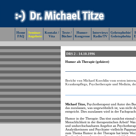
Home
Seminar-
Kontakt /
Texte /
Humor-
Interviews
Gelotophobie/
E
FAQ
Angebote
Vita
Bücher
Kongresse
Radio/TV
Gelotophobia
E
DRS 2 - 14.10.1996
Humor als Therapie (gekürzt)
Bericht von Michael Koechlin vom ersten inter
Krankenpflege, Psychotherapie und Medizin, der
Michael Titze,
Psychotherapeut und Autor des Buch
das zuzulassen, was ungewöhnlich ist, was nicht 
entspricht. Dies zuzulassen wird in der Fachsprach
Humor in der Therapie: Das tönt zunächst einmal 
Menschlichkeit in der therapeutischen Arbeit! Wa
und undurchschaubaren Angebot an Psychotherapie
Analytikerinnen und Psychiater vielleicht Pappnas
zum Thema Humor in der Therapie hat letzte Woche