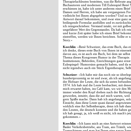
Therapiefachleuten bestritten, was die Referate 
Buchautoren und modernen Till Eulenspiel Renè S
erschienen ist, habe ich unter anderem einen Brie
Damen und Herren, ich habe am vergangenen Freit
vielleicht bei Ihnen abgegeben worden? Und zu m
Antwort darauf bekommen, und zwar eine ganz sach
beiliegende Formular ausfüllen und es zurückschi
ich reingeschrieben: Verstand intakt, rot mit ge
ungefährer Wert des Gegenstandes. Da hab ich rei
und kurze Zeit später habe ich einen Brief bekom
eintreffen, werden wir Ihnen berichten. Sollte er n
Story.«
Koechlin
: »Renè Schweizer, das erste Buch, das e
ich denke, dieses erste Buch von Ihnen ist einersei
davon aus, es ist auch ein Buch, bei dem sie selb
Thema dieses Kongresses Humor in der Therapie. Was
Institutionen, Behörden, Einrichtungen ganz ernst 
Eulespiegel- Humorsinn gemacht haben, und da ent
nicht irgendwo auch ein Stück Eigentherapie, Selb
Schweizer
: »Ich habe mir das noch nie so überlegt.
hundertprozentig so ist und zwar, als ich angefang
der Hofnarr der Leute, die sich da unten befunde
1974. Ich hab mal die Leute beobachtet, mit denen
mich erwartet haben, ins Café kam, wo wir den 
immer wieder den Kopf drehen nach der Richtung, 
geworden, intuitiv, dass die auf mich warten, weil
gern Späße mache. Dann hab ich angefangen, solc
Einsicht, dass diese Leute quasi darauf angewiese
wirklich eine Art Selbsttherapie, denn ich hab dan
den Leuten, die deutsch konnten und die haben ge
ich hab gesagt, ja, ich weiß es nicht, ich mach's j
gekommen.«
Koechlin
: »Ich kann mich an eine Antwort erinner
Basler Verkehrsbetriebe, ans Tram, ans Trämli, wie
Tramschienen und man hat Ihnen eine ganze Sam