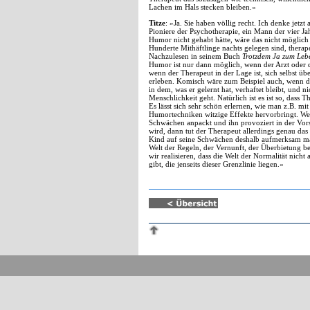
Lachen im Hals stecken bleiben.«
Titze
: »Ja. Sie haben völlig recht. Ich denke jetz
Pioniere der Psychotherapie, ein Mann der vier Ja
Humor nicht gehabt hätte, wäre das nicht möglich
Hunderte Mithäftlinge nachts gelegen sind, therap
Nachzulesen in seinem Buch
Trotzdem Ja zum Leb
Humor ist nur dann möglich, wenn der Arzt oder d
wenn der Therapeut in der Lage ist, sich selbst üb
erleben. Komisch wäre zum Beispiel auch, wenn de
in dem, was er gelernt hat, verhaftet bleibt, und
Menschlichkeit geht. Natürlich ist es ist so, das
Es lässt sich sehr schön erlernen, wie man z.B. m
Humortechniken witzige Effekte hervorbringt. Wen
Schwächen anpackt und ihn provoziert in der Vorst
wird, dann tut der Therapeut allerdings genau das
Kind auf seine Schwächen deshalb aufmerksam mach
Welt der Regeln, der Vernunft, der Überbietung b
wir realisieren, dass die Welt der Normalität nicht a
gibt, die jenseits dieser Grenzlinie liegen.«