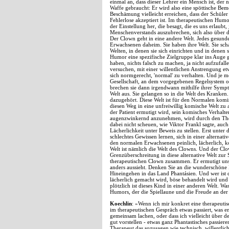
einmal an, dass dieser Lehrer ein Mensch ist, der 
Waffe gebraucht: Er wird also eine spöttische Bem
Beschämung vielleicht erreichen, dass der Schüler 
Fehlerlose akzeptiert ist. Im therapeutischen Hum
der Einstellung her, die besagt, die es uns erlaubt
Menschenverstands auszubrechen, sich also über 
Der Clown geht in eine andere Welt. Jedes gesunde
Erwachsenen daheim. Sie haben ihre Welt. Sie schaf
Welten, in denen sie sich einrichten und in denen 
Humor eine spezifische Zielgruppe klar ins Auge g
haben, nichts falsch zu machen, ja nicht aufzufalle
versuchen, mit einer willentlichen Anstrengung etw
sich normgerecht, 'normal' zu verhalten. Und je
Gesellschaft, an dem vorgegebenen Regelsystem ori
brechen sie dann irgendwann mithilfe ihrer Symp
Welt aus. Sie gelangen so in die Welt des Kranken. 
dazugehört. Diese Welt ist für den Normalen komi
diesen Weg in eine unfreiwillig komische Welt zu
der Patient ermutigt wird, sein komisches Verhalt
augenzwinkernd anzunehmen, wird durch den Thera
dabei nicht scheuen, wie Viktor Frankl sagte, auch
Lächerlichkeit unter Beweis zu stellen. Erst unter
schlechtes Gewissen lernen, sich in einer alternativ
den normalen Erwachsenen peinlich, lächerlich, kom
Welt ist nämlich die Welt des Clowns. Und der Clow
Grenzüberschreitung in diese alternative Welt zur
therapeutischen Clown zusammen. Er ermutigt unse
anders aussieht. Denken Sie an die wunderschön
Hineingehen in das Land Phantásien. Und wer ist 
lächerlich gemacht wird, böse behandelt wird und
plötzlich ist dieses Kind in einer anderen Welt. W
Humors, der die Spiellaune und die Freude an der 
Koechlin
: »Wenn ich mir konkret eine therapeutisc
im therapeutischen Gespräch etwas passiert, was e
gemeinsam lachen, oder dass ich vielleicht über 
gut vorstellen - etwas ganz Phantastisches passie
Therapeut das sozusagen wie technisch, willentlic