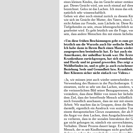
eines kleinen Kindes, das im Gesicht seiner enttäu
gut. Dieses Gesicht wird, um noch einmal auf die
bezeichnet. Gelos ist das Lachen. Ich muss das e
natürlich sehr wissenschaftlich.
Gehen wir aber noch einmal zurück zu diesem Kind,
wie sich im Gesicht der Mutter, des Vaters, eines Le
nicht Anlass zur Freude, zum Lächeln ist. Diese Ko
Tiefgehendes zu sein, etwas lebensgeschichtlich 
gearbeitet wird. Es geht letztlich um die Frage, w
sein, dass andere Menschen ihn mit einem lächeln
»Um diese frühen Beschämungen geht es zum große
letztlich um die Wurzeln auch für seelische Bes
Ich habe dann in Ihrem Buch einen Mann wieder
ausgesprochen beeindruckt hat. Er hat auch ein 
Amerikaner, der unheilbar krank war. Die Ärzte
Krankenhaus zurückgezogen, hat sich stundenlan
und Hardy und ist gesund geworden. Das zeigt an
Wohlbefinden ist, und es gibt ja auch zwischenzei
Beziehung Seele und Gesundheit bzw. Krankheit.
Ihre Klienten sicher nicht einfach vor Videos.«
»Ja, wir müssen jetzt auch wieder unterscheiden 
Verwendung des Humors in der Psychotherapie. Uns
einsetzen, nicht so sehr um das Lachen, sondern, 
die verinnerlichten Bild seiner Bezugspersonen, die
verändern, dass diese Bilder von innen her lächeln
dem Ziel, dass der betreffende Mensch schließlich
mich freundlich anschauen, dass sie mir mit einem
Arbeit. Wir machen das in Gruppen, denn die Besch
darstellt, eigentlich ein Ausdruck von sozialen Tr
einem therapeutischen Clown zusammen, der als Hil
die Angst vor dem Lachen, dem Ausgelachtwerden (
zu verlieren, dass in der sozialen Interaktion der
gar nicht gelungen ist, nämlich ein unverschämtes
Verhalten. Dieser Prozess dauert lange. Es ist da
Mensch, der es seit Kindheitstagen nicht geschaff