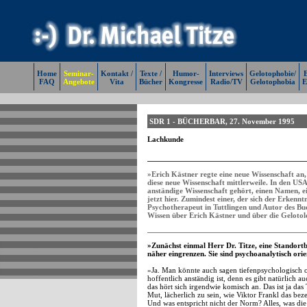
Home
Seminar-
Kontakt /
Texte /
Humor-
Interviews
Gelotophobie/
E
FAQ
Angebote
Vita
Bücher
Kongresse
Radio/TV
Gelotophobia
E
SDR 1 - BÜCHERBAR, 27. November 1995
Lachkunde
»Erich Kästner regte eine neue Wissenschaft an,
diese neue Wissenschaft mittlerweile. In den USA h
anständige Wissenschaft gehört, einen Namen, ein
jetzt hier. Zumindest einer, der sich der Erkenntn
Psychotherapeut in Tuttlingen und Autor des Bu
Wissen über Erich Kästner und über die Gelotol
»Zunächst einmal Herr Dr. Titze, eine Stando
näher eingrenzen. Sie sind psychoanalytisch orie
»Ja. Man könnte auch sagen tiefenpsychologisch orie
hoffentlich anständig ist, denn es gibt natürlich a
das hört sich irgendwie komisch an. Das ist ja d
Mut, lächerlich zu sein, wie Viktor Frankl das bez
Und was entspricht nicht der Norm? Alles, was die