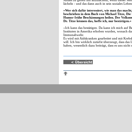
Anlass zu geben ihn anzulächeln, wenn dieser Mens
lächeln - und das dann auch in sein soziales Leben
»Wer sich dafür interessiert, wie man das macht,
beschrieben in dem Buch von Michael Titze, Die 
Humor frühe Beschämungen heilen. Der Volksmun
Dr. Titze können das, hoffe ich, nur bestätigen.«
»Ich kann das bestätigen. Da kann ich mich auf Bef
Instituten in Amerika erhoben wurden, wonach das 
Immunabwehr.
Es wird mit Aidskranken gearbeitet und mit Krebsk
will. Ich bin wirklich zutiefst überzeugt, dass d
haben, wesentlich dazu beiträgt, dass es uns nicht