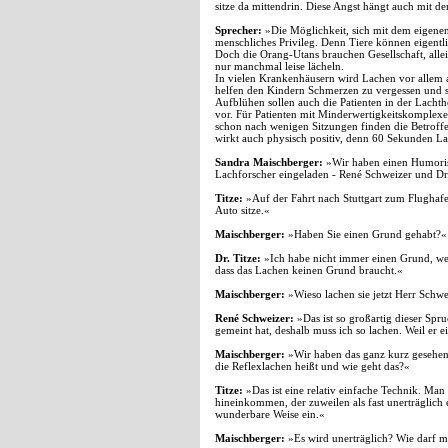
sitze da mittendrin. Diese Angst hängt auch mit 
Sprecher:
»Die Möglichkeit, sich mit dem eigenen 
menschliches Privileg. Denn Tiere können eigentli
Doch die Orang-Utans brauchen Gesellschaft, alle
nur manchmal leise lächeln.
In vielen Krankenhäusern wird Lachen vor allem 
helfen den Kindern Schmerzen zu vergessen und 
Aufblühen sollen auch die Patienten in der Lachthe
vor. Für Patienten mit Minderwertigkeitskomplexen
schon nach wenigen Sitzungen finden die Betroff
wirkt auch physisch positiv, denn 60 Sekunden L
Sandra
Maischberger:
»Wir haben einen Humoris
Lachforscher eingeladen - René Schweizer und Dr.
Titze:
»Auf der Fahrt nach Stuttgart zum Flughafe
Auto sitze.«
Maischberger:
»Haben Sie einen Grund gehabt?«
Dr. Titze:
»Ich habe nicht immer einen Grund, wen
dass das Lachen keinen Grund braucht.«
Maischberger:
»Wieso lachen sie jetzt Herr Schw
René Schweizer:
»Das ist so großartig dieser Spr
gemeint hat, deshalb muss ich so lachen. Weil er e
Maischberger:
»Wir haben das ganz kurz gesehen
die Reflexlachen heißt und wie geht das?«
Titze:
»Das ist eine relativ einfache Technik. 
hineinkommen, der zuweilen als fast unerträglich er
wunderbare Weise ein.«
Maischberger:
»Es wird unerträglich? Wie darf m