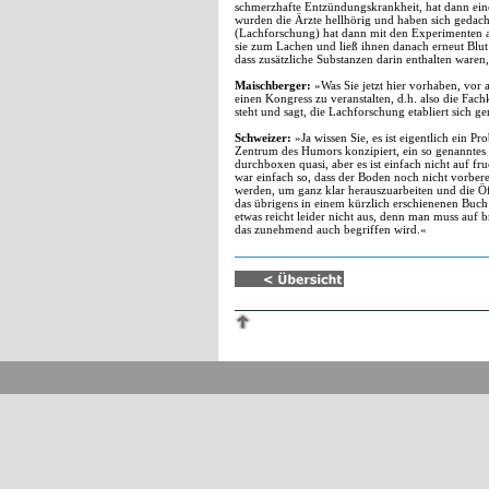
schmerzhafte Entzündungskrankheit, hat dann eine
wurden die Ärzte hellhörig und haben sich gedacht
(Lachforschung) hat dann mit den Experimenten a
sie zum Lachen und ließ ihnen danach erneut Blut 
dass zusätzliche Substanzen darin enthalten war
Maischberger:
»Was Sie jetzt hier vorhaben, vor 
einen Kongress zu veranstalten, d.h. also die Fac
steht und sagt, die Lachforschung etabliert sich ge
Schweizer:
»Ja wissen Sie, es ist eigentlich ein P
Zentrum des Humors konzipiert, ein so genanntes 
durchboxen quasi, aber es ist einfach nicht auf f
war einfach so, dass der Boden noch nicht vorbere
werden, um ganz klar herauszuarbeiten und die Öffe
das übrigens in einem kürzlich erschienenen Buch
etwas reicht leider nicht aus, denn man muss auf b
das zunehmend auch begriffen wird.«