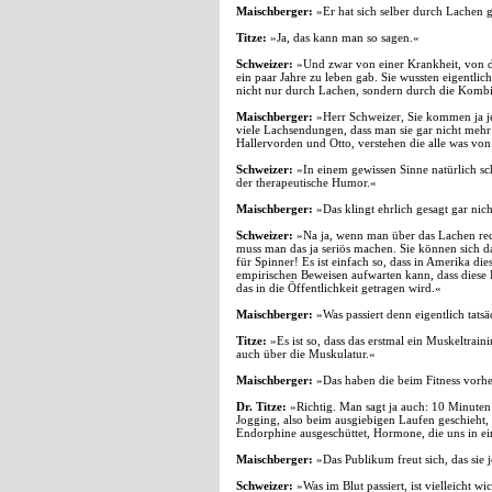
Maischberger:
»Er hat sich selber durch Lachen 
Titze:
»Ja, das kann man so sagen.«
Schweizer:
»Und zwar von einer Krankheit, von de
ein paar Jahre zu leben gab. Sie wussten eigentlic
nicht nur durch Lachen, sondern durch die Kombi
Maischberger:
»Herr Schweizer, Sie kommen ja je
viele Lachsendungen, dass man sie gar nicht mehr 
Hallervorden und Otto, verstehen die alle was vo
Schweizer:
»In einem gewissen Sinne natürlich sch
der therapeutische Humor.«
Maischberger:
»Das klingt ehrlich gesagt gar nich
Schweizer:
»Na ja, wenn man über das Lachen rede
muss man das ja seriös machen. Sie können sich d
für Spinner! Es ist einfach so, dass in Amerika die
empirischen Beweisen aufwarten kann, dass diese Fr
das in die Öffentlichkeit getragen wird.«
Maischberger:
»Was passiert denn eigentlich tats
Titze:
»Es ist so, dass das erstmal ein Muskeltrai
auch über die Muskulatur.«
Maischberger:
»Das haben die beim Fitness vorher
Dr. Titze:
»Richtig. Man sagt ja auch: 10 Minuten
Jogging, also beim ausgiebigen Laufen geschieht,
Endorphine ausgeschüttet, Hormone, die uns in e
Maischberger:
»Das Publikum freut sich, das sie
Schweizer:
»Was im Blut passiert, ist vielleicht 