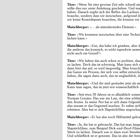
Titze:
»Wenn Sie eine gewisse Zeit sehr schnell 
sollte dies nur unter Anleitung geschehen. Und m
haben. Danach ergibt sich der Reflex des Lachens 
brauche, sondern dass wir inzwischen, aufgrund de
wir keine Komödianten brauchen, die können wir u
Maischberger:
»... als stimulierendes Element.«
Titze:
»Wir kommen inzwischen über eine Technik
lachen kann.«
Maischberger:
»Gut, das habe ich gesehen, aber 
die anderen das komisch, es wirkt irgendwie anste
nicht auch ein Grund?«
Titze:
»Wir haben das auch schon so probiert, das
zu lachen. Doch das ist schwierig. Man kann sich n
dann hört das auf, es wird langweilig. Man brauch
das Ganze ein Prozess, der sich von selbst entwick
haben, die sagen dann auch, das ist unglaublich, 
Maischberger:
»Und die sind gesünder jetzt als an
Kann man sagen, das ist jetzt erst wissenschaftlic
Titze:
»Seit etwa 30 Jahren ist es allmählich wis
Norman Cousins. Das war ein Laie, der eine schl
den Ärzten. In seiner Not hat er sich dann folgend
also musste er das Gegenteil machen. Er nahm sich
erheitern. Also hat er sich Slapstickfilme angeschau
Maischberger:
»Er hat also noch Hilfsmittel gebr
Titze:
»Ja, die hat er gebraucht. Das hat man lang
Slapstickfilme, zum Beispiel Dick-und-Doof-Film
Stück zu lachen. Danach war er dann zwei Stunden
Und schließlich ist er genesen. Das ist also der 