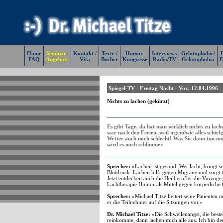
Home
Seminar-
Kontakt /
Texte /
Humor-
Interviews
Gelotophobie/
E
FAQ
Angebote
Vita
Bücher
Kongresse
Radio/TV
Gelotophobia
E
Spiegel-TV - Freitag Nacht - Vox, 12.04.1996
Nichts zu lachen (gekürzt)
Es gibt Tage, da hat man wirklich nichts zu lache
war nach den Ferien, weil irgendwie alles schiefg
Wetter auch noch schlecht! Was Sie dann tun müss
wird es noch schlimmer.
Sprecher:
»Lachen ist gesund. Wer lacht, bringt s
Blutdruck. Lachen hilft gegen Migräne und sorgt f
Jetzt entdecken auch die Heilberufler die Vorzüge
Lachtherapie Humor als Mittel gegen körperliche G
Sprecher:
»Michael Titze heitert seine Patienten 
er die Teilnehmer auf die Sitzungen vor.«
Dr. Michael Titze:
»Die Schwellenangst, die besteh
reinkomme, dann lachen mich alle aus. Ich bin der e