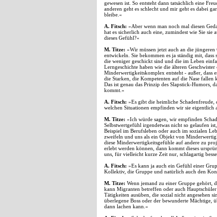
gewesen ist. So entsteht dann tatsächlich eine Freud
anderen geht es schlecht und mir geht es dabei gar
bleibe.«
A. Fitsch:
»Aber wenn man noch mal diesen Gedan
hat es sicherlich auch eine, zumindest wie Sie sie 
dieses Gefühl?«
M. Titze:
»Wir müssen jetzt auch an die jüngeren
entwickeln. Sie bekommen es ja ständig mit, dass
die weniger geschickt sind und die im Leben einfa
Lerngeschichte haben wie die älteren Geschwister
Minderwertigkeitskomplex entsteht - außer, dass e
die Starken, die Kompetenten auf die Nase fallen
Das ist genau das Prinzip des Slapstick-Humors, da
kommt.«
A. Fitsch:
»Es gibt die heimliche Schadenfreude, 
welchen Situationen empfinden wir sie eigentlich 
M. Titze:
»Ich würde sagen, wir empfinden Schad
Selbstwertgefühl irgendetwas nicht so gelaufen ist,
Beispiel im Berufsleben oder auch im sozialen Le
zweifeln und uns als ein Objekt von Minderwertig
diese Minderwertigkeitsgefühle auf andere zu proji
erlebt werden können, dann kommt dieses ursprün
uns, für vielleicht kurze Zeit nur, schlagartig besse
A. Fitsch:
»Es kann ja auch ein Gefühl einer Grup
Kollektiv, die Gruppe und natürlich auch den K
M. Titze:
Wenn jemand zu einer Gruppe gehört, die
kann Migranten betreffen oder auch Hauptschüler
Tätigkeiten ausüben, die sozial nicht angesehen sin
überlegene Boss oder der bewunderte Mächtige, ü
dann lachen kann.«