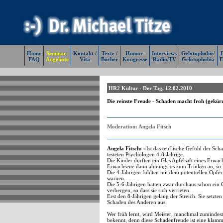
Home
Seminar-
Kontakt /
Texte /
Humor-
Interviews
Gelotophobie/
E
FAQ
Angebote
Vita
Bücher
Kongresse
Radio/TV
Gelotophobia
E
HR2 Kultur - Der Tag, 12.02.2010
Die reinste Freude - Schaden macht froh (gekür
Moderation: Angela Fitsch
Angela Fitsch:
»Ist das teuflische Gefühl der Sch
testeten Psychologen 4-8-Jährige.
Die Kinder durften ein Glas Apfelsaft eines Erwac
Erwachsene dann ahnungslos zum Trinken an, so ver
Die 4-Jährigen fühlten mit dem potentiellen Opfe
warnen.
Die 5-6-Jährigen hatten zwar durchaus schon ein 
verbergen, so dass sie sich verrieten.
Erst den 8-Jährigen gelang der Streich. Sie setzte
Schaden des Anderen aus.
Wer früh lernt, wird Meister, manchmal zumindest
bekennt, denn diese Schadenfreude ist eine kla