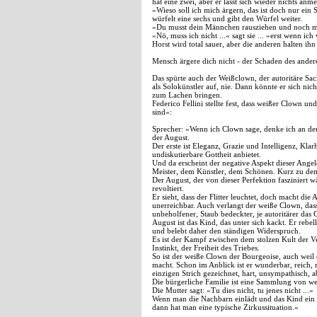
hat eine zwei, aber er lässt sich wieder nichts anm
»Wieso soll ich mich ärgern, das ist doch nur ein Sp
würfelt eine sechs und gibt den Würfel weiter.
»Du musst dein Männchen rausziehen und noch mal
»Nö, muss ich nicht ...« sagt sie ... »erst wenn ich 
Horst wird total sauer, aber die anderen halten ih
Mensch ärgere dich nicht - der Schaden des ander
Das spürte auch der Weißclown, der autoritäre Sack,
als Solokünstler auf, nie. Dann könnte er sich 
zum Lachen bringen.
Federico Fellini stellte fest, dass weißer Clown
sind«:
Sprecher: »Wenn ich Clown sage, denke ich an den
der August.
Der erste ist Eleganz, Grazie und Intelligenz, Klarh
undiskutierbare Gottheit anbietet.
Und da erscheint der negative Aspekt dieser Ang
Meister, dem Künstler, dem Schönen. Kurz zu dem
Der August, der von dieser Perfektion fasziniert w
revoltiert.
Er sieht, dass der Flitter leuchtet, doch macht die
unerreichbar. Auch verlangt der weiße Clown, dass
unbeholfener, Staub bedeckter, je autoritärer das 
August ist das Kind, das unter sich kackt. Er rebel
und belebt daher den ständigen Widerspruch.
Es ist der Kampf zwischen dem stolzen Kult der 
Instinkt, der Freiheit des Triebes.
So ist der weiße Clown der Bourgeoise, auch weil e
macht. Schon im Anblick ist er wunderbar, reich, 
einzigen Strich gezeichnet, hart, unsympathisch, a
Die bürgerliche Familie ist eine Sammlung von we
Die Mutter sagt: »Tu dies nicht, tu jenes nicht ...«
Wenn man die Nachbarn einlädt und das Kind ein G
dann hat man eine typische Zirkussituation.«