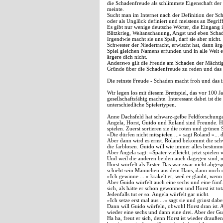
die Schadenfreude als schlimmste Eigenschaft de
meinte.
Sucht man im Internet nach der Definition der Sc
oder als Unglück definiert und meistens an Begrif
Es gibt nur wenige deutsche Wörter, die Eingang
Blitzkrieg, Weltanschauung, Angst und eben Scha
Irgendwie macht sie uns Spaß, darf sie aber nich
Schwester der Niedertracht, erwischt hat, dann ä
Spiel gleichen Namens erfunden und in alle Welt e
ärgere dich nicht.
Anderswo gilt die Freude am Schaden der Mächtige
Gründe über die Schadenfreude zu reden und da
Die reinste Freude - Schaden macht froh und das 
Wir legen los mit diesem Brettspiel, das vor 100
gesellschaftsfähig machte. Interessant dabei ist di
unterschiedliche Spielertypen.
Anne Dachsfeld hat schwarz-gelbe Feldforschunge
Angela, Horst, Guido und Roland sind Freunde. He
spielen. Zuerst sortieren sie die roten und grünen 
»Die dürfen nicht mitspielen ...« sagt Roland »... 
Aber dann wird es ernst. Roland bekommt die schw
die farblosen. Guido will wie immer alles bestimm
Aber Angela sagt: »Später vielleicht, jetzt spielen
Und weil die anderen beiden auch dagegen sind, m
Horst würfelt als Erster. Das war zwar nicht abgesp
schiebt sein Männchen aus dem Haus, dann noch e
»Ich gewinne ... » krakelt er, weil er glaubt, we
Aber Guido würfelt auch eine sechs und eine fünf.
sich, als hätte er schon gewonnen und Horst ist tota
Jedenfalls tut er so. Angela würfelt gar nicht.
»Ich setze erst mal aus ...« sagt sie und grinst dab
Dann will Guido würfeln, obwohl Horst dran ist. A
wieder eine sechs und dann eine drei. Aber der Gui
Ha ha, freut er sich, denn Horst ist wieder drauß