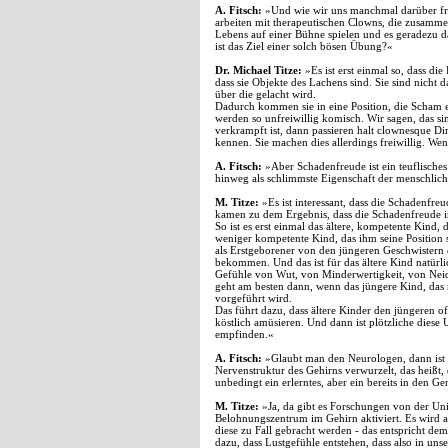
A. Fitsch:
»Und wie wir uns manchmal darüber fr
arbeiten mit therapeutischen Clowns, die zusammen 
Lebens auf einer Bühne spielen und es geradezu 
ist das Ziel einer solch bösen Übung?«
Dr. Michael Titze:
»Es ist erst einmal so, dass d
dass sie Objekte des Lachens sind. Sie sind nicht d
über die gelacht wird.
Dadurch kommen sie in eine Position, die Scham e
werden so unfreiwillig komisch. Wir sagen, das s
verkrampft ist, dann passieren halt clownesque D
kennen. Sie machen dies allerdings freiwillig. We
A. Fitsch:
»Aber Schadenfreude ist ein teuflische
hinweg als schlimmste Eigenschaft der menschlic
M. Titze:
»Es ist interessant, dass die Schadenfre
kamen zu dem Ergebnis, dass die Schadenfreude in 
So ist es erst einmal das ältere, kompetente Kind, d
weniger kompetente Kind, das ihm seine Position s
als Erstgeborener von den jüngeren Geschwistern
bekommen. Und das ist für das ältere Kind natürl
Gefühle von Wut, von Minderwertigkeit, von Neid
geht am besten dann, wenn das jüngere Kind, das 
vorgeführt wird.
Das führt dazu, dass ältere Kinder den jüngeren 
köstlich amüsieren. Und dann ist plötzliche diese
empfinden.«
A. Fitsch:
»Glaubt man den Neurologen, dann ist z
Nervenstruktur des Gehirns verwurzelt, das heißt, d
unbedingt ein erlerntes, aber ein bereits in den G
M. Titze:
»Ja, da gibt es Forschungen von der Univ
Belohnungszentrum im Gehirn aktiviert. Es wird a
diese zu Fall gebracht werden - das entspricht d
dazu, dass Lustgefühle entstehen, dass also in unse