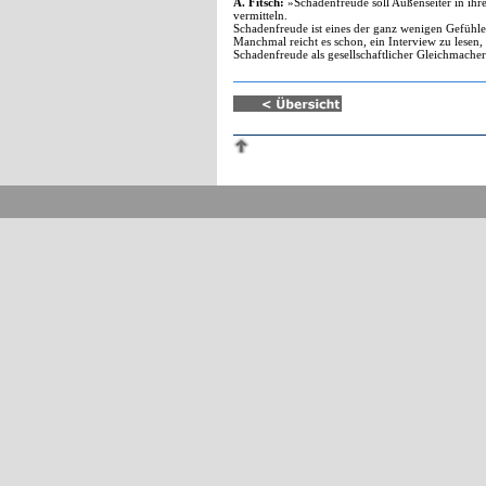
A. Fitsch:
»Schadenfreude soll Außenseiter in ihr
vermitteln.
Schadenfreude ist eines der ganz wenigen Gefühle
Manchmal reicht es schon, ein Interview zu lesen,
Schadenfreude als gesellschaftlicher Gleichmacher,