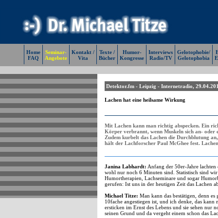
Home
Seminar-
Kontakt /
Texte /
Humor-
Interviews
Gelotophobie/
E
FAQ
Angebote
Vita
Bücher
Kongresse
Radio/TV
Gelotophobia
E
Detektor.fm - Leipzig - Internetradio, 29.04.20
Lachen hat eine heilsame Wirkung
Mit Lachen kann man richtig abspecken. Ein rich
Körper verbrannt, wenn Muskeln sich an- oder e
Zudem kurbelt das Lachen die Durchblutung an,
hält der Lachforscher Paul McGhee fest. Lachen i
Janina Labhardt:
Anfang der 50er-Jahre lachten d
wohl nur noch 6 Minuten sind. Statistisch sind wir
Humortherapien, Lachseminare und sogar Humorbera
gerufen: Ist uns in der heutigen Zeit das Lache
Michael Titze:
Man kann das bestätigen, denn es g
10fache angestiegen ist, und ich denke, das kann
ersticken im Ernst des Lebens und sie sehen nur n
seinen Grund und da vergeht einem schon das La