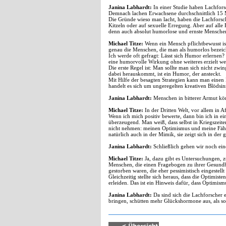
Janina Labhardt:
In einer Studie haben Lachfors
Demnach lachen Erwachsene durchschnittlich 15 M
Die Gründe wieso man lacht, haben die Lachforsche
Kitzeln oder auf sexuelle Erregung. Aber auf all
denn auch absolut humorlose und ernste Mensche
Michael Titze:
Wenn ein Mensch pflichtbewusst is
genau die Menschen, die man als humorlos bezeichn
Ich werde oft gefragt: Lässt sich Humor erlernen
eine humorvolle Wirkung ohne weiteres erzielt we
Die erste Regel ist: Man sollte man sich nicht zw
dabei herauskommt, ist ein Humor, der ansteckt.
Mit Hilfe der besagten Strategien kann man einen 
handelt es sich um ungeregelten kreativen Blödsin
Janina Labhardt:
Menschen in bitterer Armut könn
Michael Titze:
In der Dritten Welt, vor allem in A
Wenn ich mich positiv bewerte, dann bin ich in ei
überzeugend. Man weiß, dass selbst in Kriegszei
nicht nehmen: meinen Optimismus und meine Fähigke
natürlich auch in der Mimik, sie zeigt sich in de
Janina Labhardt:
Schließlich gehen wir noch ein
Michael Titze:
Ja, dazu gibt es Untersuchungen, 
Menschen, die einen Fragebogen zu ihrer Gesundhe
gestorben waren, die eher pessimistisch eingeste
Gleichzeitig stellte sich heraus, dass die Optimis
erleiden. Das ist ein Hinweis dafür, dass Optimis
Janina Labhardt:
Da sind sich die Lachforscher 
bringen, schütten mehr Glückshormone aus, als so