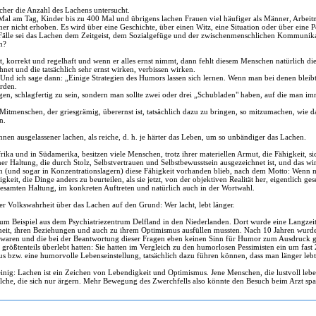
cher die Anzahl des Lachens untersucht.
al am Tag, Kinder bis zu 400 Mal und übrigens lachen Frauen viel häufiger als Männer, Arbeit
r nicht erhoben. Es wird über eine Geschichte, über einen Witz, eine Situation oder über eine P
e Fälle sei das Lachen dem Zeitgeist, dem Sozialgefüge und der zwischenmenschlichen Kommunika
n?
t, korrekt und regelhaft und wenn er alles ernst nimmt, dann fehlt diesem Menschen natürlich di
et und die tatsächlich sehr ernst wirken, verbissen wirken.
? Und ich sage dann: „Einige Strategien des Humors lassen sich lernen. Wenn man bei denen bleib
rden.
ingen, schlagfertig zu sein, sondern man sollte zwei oder drei „Schubladen" haben, auf die man i
Mitmenschen, der griesgrämig, überernst ist, tatsächlich dazu zu bringen, so mitzumachen, wie d
n.
en ausgelassener lachen, als reiche, d. h. je härter das Leben, um so unbändiger das Lachen.
frika und in Südamerika, besitzen viele Menschen, trotz ihrer materiellen Armut, die Fähigkeit, si
ner Haltung, die durch Stolz, Selbstvertrauen und Selbstbewusstsein ausgezeichnet ist, und das w
ten (und sogar in Konzentrationslagern) diese Fähigkeit vorhanden blieb, nach dem Motto: Wenn
it, die Dinge anders zu beurteilen, als sie jetzt, von der objektiven Realität her, eigentlich ge
r gesamten Haltung, im konkreten Auftreten und natürlich auch in der Wortwahl.
er Volkswahrheit über das Lachen auf den Grund: Wer lacht, lebt länger.
zum Beispiel aus dem Psychiatriezentrum Delfland in den Niederlanden. Dort wurde eine Langzeit
it, ihren Beziehungen und auch zu ihrem Optimismus ausfüllen mussten. Nach 10 Jahren wurde dan
llt waren und die bei der Beantwortung dieser Fragen eben keinen Sinn für Humor zum Ausdruck g
ten größtenteils überlebt hatten: Sie hatten im Vergleich zu den humorlosen Pessimisten ein um fas
mus bzw. eine humorvolle Lebenseinstellung, tatsächlich dazu führen können, dass man länger lebt
einig: Lachen ist ein Zeichen von Lebendigkeit und Optimismus. Jene Menschen, die lustvoll l
lche, die sich nur ärgern. Mehr Bewegung des Zwerchfells also könnte den Besuch beim Arzt spa