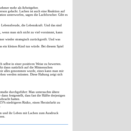
nehmer mehr als Arbeitgeber.
erson gelacht. Lachen ist auch eine Reaktion auf
tion unterworfen, sagen die Lachforscher. Gibt es
e Lebensfreude, die Lebenskraft. Und das sind
t, wenn man sich nicht zu viel vornimmt, kann
mmer wieder strategisch zurückgreift. Und was
as ein kleines Kind tun würde. Bei diesem Spiel
ch selbst in einer positiven Weise zu bewerten.
irkt dann natürlich auf die Mitmenschen
 mir alles genommen wurde, eines kann man mir
sehen werden müssten. Diese Haltung zeigt sich
studie durchgeführt: Man untersuchte ältere
n festgestellt, dass fast die Hälfte derjenigen
ebracht hatten.
t 25% niedrigeres Risiko, einen Herzinfarkt zu
.
eben und ihr Leben mit Lachen zum Ausdruck
ren.