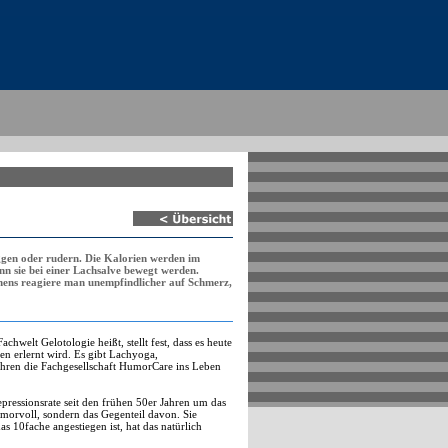
oggen oder rudern. Die Kalorien werden im
n sie bei einer Lachsalve bewegt werden.
hens reagiere man unempfindlicher auf Schmerz,
welt Gelotologie heißt, stellt fest, dass es heute
hen erlernt wird. Es gibt Lachyoga,
ahren die Fachgesellschaft HumorCare ins Leben
pressionsrate seit den frühen 50er Jahren um das
umorvoll, sondern das Gegenteil davon. Sie
 10fache angestiegen ist, hat das natürlich