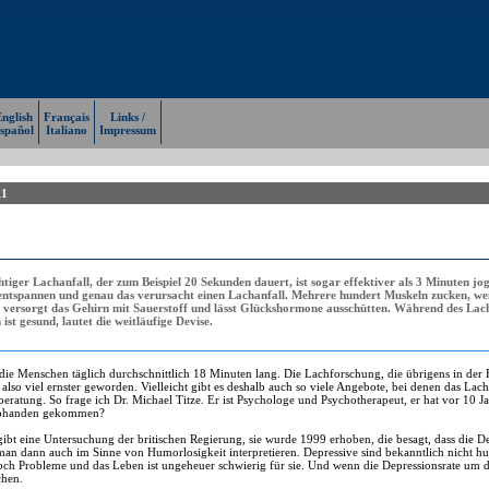
nglish
Français
Links /
spañol
Italiano
Impressum
11
tiger Lachanfall, der zum Beispiel 20 Sekunden dauert, ist sogar effektiver als 3 Minuten j
ntspannen und genau das verursacht einen Lachanfall. Mehrere hundert Muskeln zucken, wen
 versorgt das Gehirn mit Sauerstoff und lässt Glückshormone ausschütten. Während des Lac
st gesund, lautet die weitläufige Devise.
ie Menschen täglich durchschnittlich 18 Minuten lang. Die Lachforschung, die übrigens in der Fach
 also viel ernster geworden. Vielleicht gibt es deshalb auch so viele Angebote, bei denen das Lac
tung. So frage ich Dr. Michael Titze. Er ist Psychologe und Psychotherapeut, er hat vor 10 J
n abhanden gekommen?
ibt eine Untersuchung der britischen Regierung, sie wurde 1999 erhoben, die besagt, dass die De
 man dann auch im Sinne von Humorlosigkeit interpretieren. Depressive sind bekanntlich nicht h
och Probleme und das Leben ist ungeheuer schwierig für sie. Und wenn die Depressionsrate um das
chen.