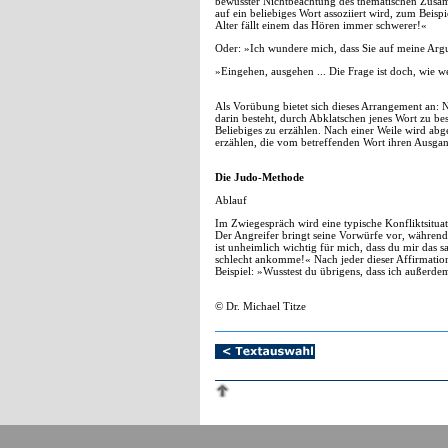
bewusster Nichtbeachtung des thematischen Zus
auf ein beliebiges Wort assoziiert wird, zum Be
Alter fällt einem das Hören immer schwerer!«
Oder: »Ich wundere mich, dass Sie auf meine Argu
»Eingehen, ausgehen ... Die Frage ist doch, wie w
Als Vorübung bietet sich dieses Arrangement an: 
darin besteht, durch Abklatschen jenes Wort zu be
Beliebiges zu erzählen. Nach einer Weile wird abg
erzählen, die vom betreffenden Wort ihren Ausga
Die Judo-Methode
Ablauf
Im Zwiegespräch wird eine typische Konfliktsituat
Der Angreifer bringt seine Vorwürfe vor, während
ist unheimlich wichtig für mich, dass du mir das s
schlecht ankomme!« Nach jeder dieser Affirmatio
Beispiel: »Wusstest du übrigens, dass ich außerde
© Dr. Michael Titze