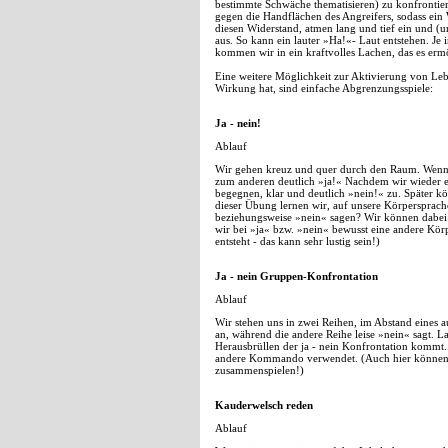
bestimmte Schwäche thematisieren) zu konfrontie
gegen die Handflächen des Angreifers, sodass ein
diesen Widerstand, atmen lang und tief ein und (
aus. So kann ein lauter »Ha!«- Laut entstehen. Je 
kommen wir in ein kraftvolles Lachen, das es erm
Eine weitere Möglichkeit zur Aktivierung von Lebe
Wirkung hat, sind einfache Abgrenzungsspiele:
Ja - nein!
Ablauf
Wir gehen kreuz und quer durch den Raum. Wenn w
zum anderen deutlich »ja!« Nachdem wir wieder e
begegnen, klar und deutlich »nein!« zu. Später kö
dieser Übung lernen wir, auf unsere Körpersprac
beziehungsweise »nein« sagen? Wir können dabei lei
wir bei »ja« bzw. »nein« bewusst eine andere Kö
entsteht - das kann sehr lustig sein!)
Ja - nein Gruppen-Konfrontation
Ablauf
Wir stehen uns in zwei Reihen, im Abstand eines a
an, während die andere Reihe leise »nein« sagt. La
Herausbrüllen der ja - nein Konfrontation kommt.
andere Kommando verwendet. (Auch hier können wi
zusammenspielen!)
Kauderwelsch reden
Ablauf