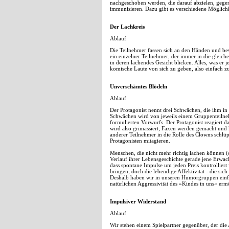
nachgeschoben werden, die darauf abzielen, gege
immunisieren. Dazu gibt es verschiedene Möglichk
Der Lachkreis
Ablauf
Die Teilnehmer fassen sich an den Händen und bew
ein einzelner Teilnehmer, der immer in die gleich
in deren lachendes Gesicht blicken. Alles, was er 
komische Laute von sich zu geben, also einfach 
Unverschämtes Blödeln
Ablauf
Der Protagonist nennt drei Schwächen, die ihm in
Schwächen wird von jeweils einem Gruppenteilneh
formulierten Vorwurfs. Der Protagonist reagiert d
wird also grimassiert, Faxen werden gemacht und
anderer Teilnehmer in die Rolle des Clowns schlüp
Protagonisten mitagieren.
Menschen, die nicht mehr richtig lachen können (o
Verlauf ihrer Lebensgeschichte gerade jene Erwach
dass spontane Impulse um jeden Preis kontrollier
bringen, doch die lebendige Affektivität - die sich
Deshalb haben wir in unseren Humorgruppen einf
natürlichen Aggressivität des »Kindes in uns« ermö
Impulsiver Widerstand
Ablauf
Wir stehen einem Spielpartner gegenüber, der die 