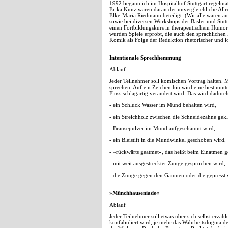
1992 begann ich im Hospitalhof Stuttgart regel
Erika Kunz waren daran der unvergleichliche All
Elke-Maria Riedmann beteiligt. (Wir alle waren a
sowie bei diversen Workshops der Basler und Stu
einen Fortbildungskurs in therapeutischem Humor
wurden Spiele erprobt, die auch den sprachlichen 
Komik als Folge der Reduktion rhetorischer und log
Intentionale Sprechhemmung
Ablauf
Jeder Teilnehmer soll komischen Vortrag halten. 
sprechen. Auf ein Zeichen hin wird eine bestimmt
Fluss schlagartig verändert wird. Das wird dadurc
- ein Schluck Wasser im Mund behalten wird,
- ein Streichholz zwischen die Schneidezähne gek
- Brausepulver im Mund aufgeschäumt wird,
- ein Bleistift in die Mundwinkel geschoben wird,
- »rückwärts geatmet«, das heißt beim Einatmen 
- mit weit ausgestreckter Zunge gesprochen wird,
- die Zunge gegen den Gaumen oder die gepresst 
»Münchhauseniade«
Ablauf
Jeder Teilnehmer soll etwas über sich selbst erzäh
konfabuliert wird, je mehr das Wahrheitsdogma der