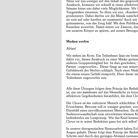
Wenn wir uns weniger auf den Inhalt des gesproch
Ausdruck, kommen wir schnell in einen affektiven 
Stimme bietet uns dabei viele Möglichkeiten: Wir
Tongestalten einsetzen. So üben wir uns, »Kauder
produzieren. Dabei dürfen wir die Mimik natürlich
sie weit auf oder kneifen sie zusammen! Auch mit
grimassieren, was das Zeug hält! Mit dem Publik
Küsschen zuwerfen. Damit setzen wir Zäsuren, das 
um unseren Körper zu spüren, auf unsere Beweg
Masken werfen
Ablauf
Wir stehen im Kreis. Ein Teilnehmer lässt ein best
dabei vor, diesen Ausdruck zu einer Maske gerinne
anderen Gruppenmitglied her. Ist dies geschehe
Partner »zugeworfen«. Dieser fängt sie nun seinerse
Gefühlswelt des Werfers schlüpft. Nach einer Weil
die einem neuen Gefühl entspricht. Eben dieser 
Teilnehmer zugeworfen usw.
Alle diese Übungen folgen dem Prinzip der Redukt
ist, um uns stattdessen auf das Wesentliche zu kon
affektiven Gegebenheiten heranführt, die dem Clo
Der Clown ist der reduzierte Mensch schlechthin: 
Erwachsene. Bewusst will er weniger gescheit, wen
Ebenbild eines unvollkommenen Menschen. Da der C
Seelenverwandtschaft zum unverletzten kleinen Kin
bedenkenlos am Lustprinzip. Wie das Kind kümmer
Clown ist in seiner Reduktion ganz bei sich selbst!
In unserer therapeutischen Humorarbeit haben Er
Augen gehabt. Dieser folgt dem Prinzip der Redukt
Schritte sind durch den geringen Abstand zueinan