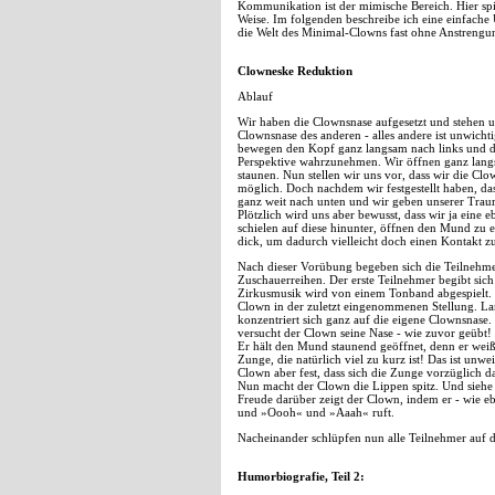
Kommunikation ist der mimische Bereich. Hier spi
Weise. Im folgenden beschreibe ich eine einfach
die Welt des Minimal-Clowns fast ohne Anstrengu
Clowneske Reduktion
Ablauf
Wir haben die Clownsnase aufgesetzt und stehen u
Clownsnase des anderen - alles andere ist unwicht
bewegen den Kopf ganz langsam nach links und da
Perspektive wahrzunehmen. Wir öffnen ganz lang
staunen. Nun stellen wir uns vor, dass wir die Cl
möglich. Doch nachdem wir festgestellt haben, da
ganz weit nach unten und wir geben unserer Trau
Plötzlich wird uns aber bewusst, dass wir ja eine
schielen auf diese hinunter, öffnen den Mund z
dick, um dadurch vielleicht doch einen Kontakt z
Nach dieser Vorübung begeben sich die Teilnehmer 
Zuschauerreihen. Der erste Teilnehmer begibt sich
Zirkusmusik wird von einem Tonband abgespielt. D
Clown in der zuletzt eingenommenen Stellung. La
konzentriert sich ganz auf die eigene Clownsnase. 
versucht der Clown seine Nase - wie zuvor geübt! 
Er hält den Mund staunend geöffnet, denn er weiß 
Zunge, die natürlich viel zu kurz ist! Das ist un
Clown aber fest, dass sich die Zunge vorzüglich d
Nun macht der Clown die Lippen spitz. Und siehe d
Freude darüber zeigt der Clown, indem er - wie e
und »Oooh« und »Aaah« ruft.
Nacheinander schlüpfen nun alle Teilnehmer auf d
Humorbiografie, Teil 2: