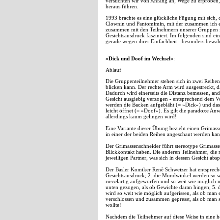
versuchten wir von Anfang an, Wege zu erproben,
heraus führen.
1993 brachte es eine glückliche Fügung mit sich, 
Clownin und Pantomimin, mit der zusammen ich ex
zusammen mit den Teilnehmern unserer Gruppen 
Gesichtsausdruck fasziniert. Im folgenden sind ei
gerade wegen ihrer Einfachheit - besonders bewäh
»Dick und Doof im Wechsel«
:
Ablauf
Die Gruppenteilnehmer stehen sich in zwei Reihen
blicken kann. Der rechte Arm wird ausgestreckt, d
Dadurch wird einerseits die Distanz bemessen, and
Gesicht ausgiebig verzogen - entsprechend dem 
werden die Backen aufgebläht (= »Dick«) und das
leicht öffnet (= »Doof«). Es gilt die paradoxe An
allerdings kaum gelingen wird!
Eine Variante dieser Übung bezieht einen Grimasse
in einer der beiden Reihen angeschaut werden kan
Der Grimassenschneider führt stereotype Grimass
Blickkontakt haben. Die anderen Teilnehmer, die
jeweiligen Partner, was sich in dessen Gesicht abspi
Der Basler Komiker Renè Schweizer hat entspreche
Gesichtsausdruck; 2. die Mundwinkel werden so w
rüsselartig aufgeworfen und so weit wie möglich
unten gezogen, als ob Gewichte daran hingen; 5
wird so weit wie möglich aufgerissen, als ob man 
verschlossen und zusammen gepresst, als ob man si
wollte!
Nachdem die Teilnehmer auf diese Weise in eine 