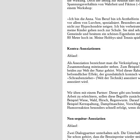
die Wirkung. Doch der Bezug zur Realität darf ni
Spannungsverhältnis von Wahrheit und Fiktion (»Bis
einem Workshop:
»Ich bin die Anna. Von Beruf bin ich Arzthelferin 
vor allem von Lurchen, spezialisiert. Besonders a
nicht zur Hypochondrie neigen. Ich bin verheirat
meine Kinder gehen noch zur Schule. Sie sind sehr 
Gemeinde und besitzen ein schönes Eigenheim mi
80 Meter hoch ist. Meine Hobbys sind Tennis spie
Kontra-Assoziationen
Ablauf:
Als Assoziation bezeichnet man die Verknüpfung v
Zusammenhang miteinander stehen. Zum Beispiel 
beides zur Welt der Natur gehört. Wird dieser Rah
befremdlicher Effekt, der grundsätzlich komisch 
»Schraubenzieher« (Welt der Technik) assoziiert 
assoziiert wird.
Wir üben mit einem Partner: Dieser gibt uns besti
Arbeit zu erleichtern, sollen diese Begriffe zunäc
Beispiel Wiese, Wald, Hirsch, Regenwurm. Darauf 
Beispiel Kernspaltung, Dampfmaschine, Vorschlagh
Humorreaktion besonders schnell erfolgt, wenn d
Non-sequitur-Assoziation
Ablauf:
Zwei Dialogpartner unterhalten sich. Die Unterhal
Sie schon gehört, dass die Benzinpreise wieder st