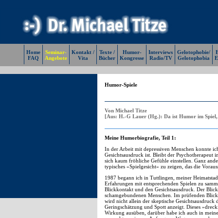
Home
Seminar-
Kontakt /
Texte /
Humor-
Interviews
Gelotophobie/
E
FAQ
Angebote
Vita
Bücher
Kongresse
Radio/TV
Gelotophobia
E
Humor-Spiele
Von Michael Titze
[Aus: H.-G Lauer (Hg.): Da ist Humor im Spiel
Meine Humorbiografie, Teil 1:
In der Arbeit mit depressiven Menschen konnte ich
Gesichtsausdruck ist. Bleibt der Psychotherapeut 
sich kaum fröhliche Gefühle einstellen. Ganz anders
typisches »Spielgesicht« zu zeigen, das die Voraus
1987 begann ich in Tuttlingen, meiner Heimatstad
Erfahrungen mit entsprechenden Spielen zu samme
Blickkontakt und den Gesichtsausdruck. Der Blick
schamgebundenen Menschen. Im prüfenden Blick de
wird nicht allein der skeptische Gesichtsausdruck 
Geringschätzung und Spott anzeigt. Dieses »drecki
Wirkung ausüben, darüber habe ich auch in meine