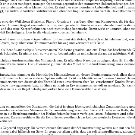
olfigur für eine Lebenseinstellung, die sich an den affektiven Impulsen ursprünglichen Kindseins
lt er in einer ständigen, trotzigen Opposition gegenüber den normativen Sollensforderungen des
h zur Erlebniswelt eines kleinen Kindes: Es sind dies eine motorische Unbeholfenheit und Tolpatsc
, das lustvolle Ausleben sadistischer und obszöner Impulse sowie eine verbale Unvollkommenh
 etwa der Weißclown (Harlekin, Pierrot, Grazioso) - verfügen über jene Kompetenz, die für das 
er Dummen August versinnbildlicht ist, stellt gerade für Kinder eine anziehende Identifikationsf
 und das seine Körperfunktionen noch nicht richtig beherrscht. Damit wirkt er komisch, ohne si
aß Befriedigung. Dies ist die vielzitierte »Lust am Scheitern«.
lehrbaren, trotzigen »Gegenteilers«: Er benimmt sich töricht, lässt sich nicht belehren und, was v
esicht, steigt über seine Trümmerhaufen hinweg und versucht's aufs Neue.
 als Identifikationsobjekt 'unverschämten' Kindseins geradezu anbietet. Denn das beschämende Ge
 ihn als belanglos. Er nimmt sich, so wie er ist, bedenkenlos an und scheint daraus ein gehöriges Ma
 wichtigste Ausdrucksmittel des Minimalclowns. Er trägt diese Nase, um zu zeigen, dass für ihn d
 Humordrama zurück. Die Clownsnase gilt hier als das Mittel für die Ausklammerung eines ideal
sen.
ufgesetzt hat, nimmt er die Identität des Minimalclowns an, dessen Bestimmungszweck allein darin
 Können sich in einer anderen Sphäre entfaltet. Es ist die Identität einer 'un-verschämten' Haltu
mit erweist sich dieser als das Ebenbild eines unverletzten eben 'un-verschämten' Kindes. Er spi
-Ideale hinwegzusetzen, bzw. im Sinne normativen Erwachsenseins lustvoll zu scheitern. So kann
, dass sie in aller Regel belustigend wirken bzw. eine Humorreaktion auslösen.
g schamauslösender Situationen, die dabei in einen lebensgeschichtlichen Zusammenhang gestel
erden verschiedene Stationen der Schamentstehung erkennbar. Sie sind Glieder einer Kette, die 
 bis in die Beziehungsstruktur der Herkunftsfamilie hinein verfolgen lassen. Fokussiert wird da
 usw. Daraus resultierte für die Betroffenen gewöhnlich das kompensatorische Bestreben, die eig
verhalten.
das Gegenteil angesagt: Die verschiedenen Stationen der Schamentstehung werden nun mit den Mit
isten dabei hilfreich zur Seite. Er sorgt vor allem dafür, dass das selbstkontrollierende, ratio