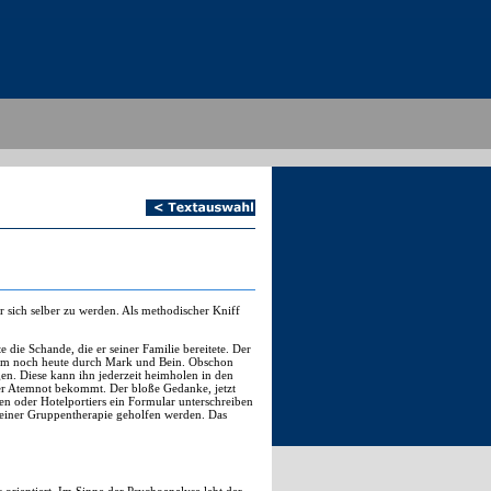
sich selber zu werden. Als methodischer Kniff
e die Schande, die er seiner Familie bereitete. Der
t ihm noch heute durch Mark und Bein. Obschon
gen. Diese kann ihn jederzeit heimholen in den
d er Atemnot bekommt. Der bloße Gedanke, jetzt
n oder Hotelportiers ein Formular unterschreiben
n einer Gruppentherapie geholfen werden. Das