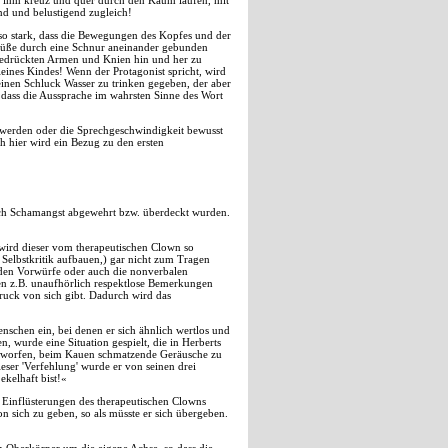
mit ihm kreuz und quer durch den Kaum laufen, mit
nd und belustigend zugleich!
 so stark, dass die Bewegungen des Kopfes und der
 Füße durch eine Schnur aneinander gebunden
gedrückten Armen und Knien hin und her zu
ines Kindes! Wenn der Protagonist spricht, wird
leinen Schluck Wasser zu trinken gegeben, der aber
 dass die Aussprache im wahrsten Sinne des Wort
t werden oder die Sprechgeschwindigkeit bewusst
h hier wird ein Bezug zu den ersten
urch Schamangst abgewehrt bzw. überdeckt wurden.
wird dieser vom therapeutischen Clown so
Selbstkritik aufbauen,) gar nicht zum Tragen
nden Vorwürfe oder auch die nonverbalen
en z.B. unaufhörlich respektlose Bemerkungen
ruck von sich gibt. Dadurch wird das
schen ein, bei denen er sich ähnlich wertlos und
, wurde eine Situation gespielt, die in Herberts
geworfen, beim Kauen schmatzende Geräusche zu
ieser 'Verfehlung' wurde er von seinen drei
ekelhaft bist!«
n Einflüsterungen des therapeutischen Clowns
 sich zu geben, so als müsste er sich übergeben.