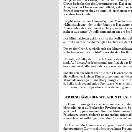
Seit jeher war der Clown, bzw. 'Schelm' eine Symb
Clown bedenkenlos das Lustprinzip aus. Dabei stel
Alles, was der Clown versinnbildlicht, gehört auc
Erwachsenenperspektive dümmlich erscheinen mag)
Radebrechen kundtut.
Es gibt verschiedene Clown-Figuren. Manche - wie
»Minimalclown«, der in der Figur des Hanswurst od
Kleinkindes, das noch nicht nichtig sprechen kann
zieht er aus seiner Unvollkommenheit ein großes M
Der Minimalclown gefällt sich in der Rolle des unbe
auf mit einem selbstüberzeugten Lachen auf dem G
Das ist der Grund, weshalb sich der Minimalclown
sollst besser sein als du bist!' - erweist sich für
Die rote, auffällig deformierte Nase ist das wohl
sind. Auf dieses Ausdrucksmittel greift auch das
bestimmt wird, alles besonders gut machen zu müs
Sobald sich ein Klient aber die rote Clownsnase a
die Rolle eines kleinen Kindes angenommen, dessen
Minimalclown agiert, unentwegt vorgelebt wird. Da
es heißt, sich bedenkenlos über starre 'Man-muss'
zuflüstern, die so respektlos und widersinnig sind
DER BESCHÄMENDEN SITUATION FOLGEN
Im Humordrama geht es zunächst um die Schilderun
Methodik einer aufdeckenden Psychotherapie. So w
jetzt der Gruppensituation, über die Jahre hinweg
Falsches zu sagen, dadurch unangenehm aufzufallen
souveräner, unauffälliger oder eben 'normaler' zu 
Doch sobald die Clownsnase aufgesetzt wird, ist 
therapeutische Clown steht dem jeweiligen Protagon