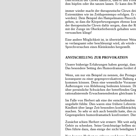
Dies erreicht der Clown dadurch, dass er den Pro
ihm hüpfen oder ihn tanzen lassen. Er kann den Pr
immer wieder macht der therapeutische Clown dein
Extremitäten wie im Zeitlupentempo erfolgen. Er
werden). Dein Beispiel des Hampelmanns Pinocch
gehen, so dass die Körperbewegungen ebenso komis
der therapeutische Clown dafür sorgen, dass der R
mit der Zunge im Oberkieferbereich gehalten werd
verwaschen klingt!
Eine andere Möglichkeit ist, in übertriebener We
so verlangsamt oder beschleunigt wird, als würde 
Sprechversuchen eines Kleinkindes hergestellt.
ANSTACHELUNG ZUR PROVOKATION
Unsere bisherige Erfahrungen haben gezeigt, dass
Das besondere Setting des Humordramas fordert d
Wenn, um nur ein Beispiel zu nennen, der Protag
konsequent zu einer gegenprovokativen Haltung an
kommen können. Denn eine wesentliche Voraussetz
Äußerungen von Ablehnung bedeuten können. Diese
über persönliche Schwächen der betreffenden Gege
rationalisierende Erwachsenendenken gleichsam bl
Im Falle von Herbert sah eine der entscheidenden
ungeliebt fühlte. Dies waren eine frühere Lehreri
Kindheit über lange Zeit besonders konfliktträ
machen. So sehr er sich auch bemüht hatte, dies z
Gegenspielern humordramatisch konfrontiert. Diese
Zunächst schien Herbert wie erstarrt. Mit weit a
Gehör zu schenken. Seine Gesichtszüge hellten si
Dies führte dazu, dass einige der nicht beteiligt