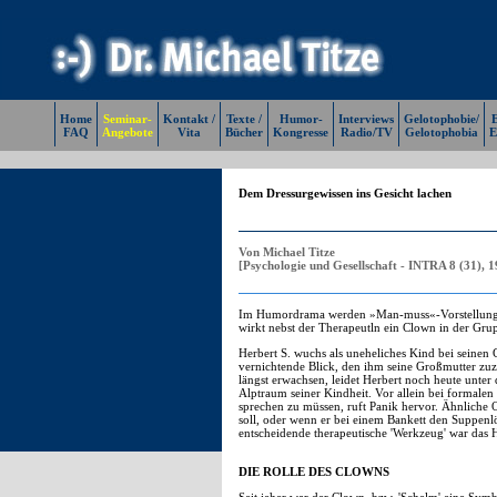
Home
Seminar-
Kontakt /
Texte /
Humor-
Interviews
Gelotophobie/
E
FAQ
Angebote
Vita
Bücher
Kongresse
Radio/TV
Gelotophobia
E
Dem Dressurgewissen ins Gesicht lachen
Von Michael Titze
[Psychologie und Gesellschaft - INTRA 8 (31), 1
Im Humordrama werden »Man-muss«-Vorstellungen b
wirkt nebst der Therapeutln ein Clown in der Grup
Herbert S. wuchs als uneheliches Kind bei seinen G
vernichtende Blick, den ihm seine Großmutter zuz
längst erwachsen, leidet Herbert noch heute unter
Alptraum seiner Kindheit. Vor allein bei formalen
sprechen zu müssen, ruft Panik hervor. Ähnliche 
soll, oder wenn er bei einem Bankett den Suppenlö
entscheidende therapeutische 'Werkzeug' war das 
DIE ROLLE DES CLOWNS