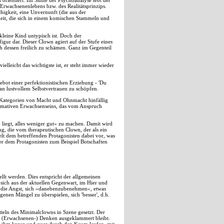
 orientiert. Im Sinne der Psychoanalyse lebt der
 Erwachsenenlebens bzw. des Realitätsprinzips.
higkeit, eine Unvernunft (die aus der
eit, die sich in einem komischen Stammeln und
kleine Kind untypisch ist. Doch der
igur dar. Dieser Clown agiert auf der Stufe eines
ch dessen freilich zu schämen. Ganz im Gegenteil
ielleicht das wichtigste ist, er steht immer wieder
bot einer perfektionistischen Erziehung - 'Du
ß an lustvollem Selbstvertrauen zu schöpfen.
ie Kategorien von Macht und Ohnmacht hinfällig
normativen Erwachsenseins, das vom Anspruch
 liegt, alles weniger gut« zu machen. Damit wird
ng, die vom therapeutischen Clown, der als ein
elt dem betreffenden Protagonisten dabei vor, was
 er dem Protagonisten zum Beispiel Botschaften
lt werden. Dies entspricht der allgemeinen
sich aus der aktuellen Gegenwart, im Hier und
bei die Angst, sich »danebenzubenehmen«, etwas
enen Mängel zu überspielen, sich 'besser', d.h.
teln des Minimalclowns in Szene gesetzt. Der
nale (Erwachsenen-) Denken ausgeklammert bleibt.