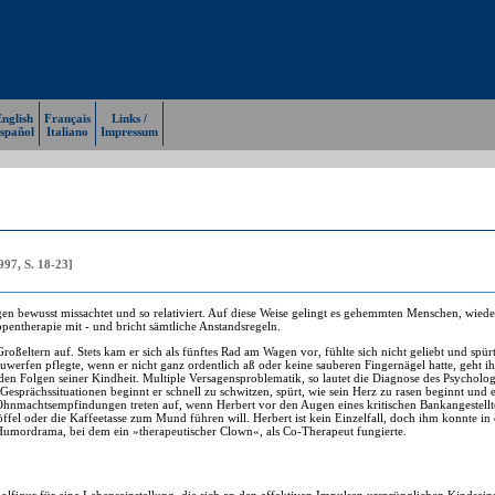
nglish
Français
Links /
spañol
Italiano
Impressum
997, S. 18-23]
ewusst missachtet und so relativiert. Auf diese Weise gelingt es gehemmten Menschen, wieder 
pentherapie mit - und bricht sämtliche Anstandsregeln.
roßeltern auf. Stets kam er sich als fünftes Rad am Wagen vor, fühlte sich nicht geliebt und spürt
uwerfen pflegte, wenn er nicht ganz ordentlich aß oder keine sauberen Fingernägel hatte, geh
 den Folgen seiner Kindheit. Multiple Versagensproblematik, so lautet die Diagnose des Psycholo
 Gesprächssituationen beginnt er schnell zu schwitzen, spürt, wie sein Herz zu rasen beginnt un
Ohnmachtsempfindungen treten auf, wenn Herbert vor den Augen eines kritischen Bankangestellte
ffel oder die Kaffeetasse zum Mund führen will. Herbert ist kein Einzelfall, doch ihm konnte i
Humordrama, bei dem ein »therapeutischer Clown«, als Co-Therapeut fungierte.