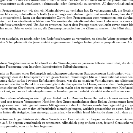
tagonisten mit den verschiedensten Mitteln ablenkt: So kann er ihn unter die Arme greifen und 
otagonisten auch veranlassen, »chinesisch« oder »kisuaheli« zu sprechen. All dies wirkt ablenke
 Protagonisten vor, wie sich ein Minimalclown zu verhalten hat: Er verlangsamt z.B. die Gestik
 macht kleine, unbeholfene Schritte (was anfangs auch dadurch gefördert werden kann, dass die
io entsprechend, kann der therapeutische Clown dem Protagonisten auch vormachen, mit durch
ch wirken wie die einer hölzernen Marionette oder wie die unbeholfenen Gehversuche eines kle
edefluss verändert wird. Um das zu erreichen, hat er dein Protagonisten vielleicht zuvor einen k
en muss. Oder er weist ihn an, die Zungenspitze zwischen die Zähne zu stecken. Das führt dazu,
ise zu nuscheln, zu näseln oder den Redefluss bewusst zu verändern, so dass die Worte gestammel
eine Schallplatte mit der jeweils nicht angemessenen Laufgeschwindigkeit abgespielt werden. Auc
 diese Vorgehensweise recht schnell an die Wurzeln jener expansiven Affekte heranführt, die d
iese Freisetzung von Impulsen kämpferischer Selbstbehauptung.
onist im Rahmen eines Rollenspiels mit schamprovozierenden Bezugspersonen konfrontiert wird, 
geregt, dass die lebensgeschichtlich gewachsenen Hemmungen (die auf einer rationalisierenden 
ung dafür ist das bewusste Reflektieren dessen, was die normativen Vorhaltungen, moralisiere
 selbstkritische Reflektion verunmöglicht der therapeutische Clown, wenn er dem Protagonist
nspieler ins Ohr flüstert, unverschämte Faxen macht oder stereotyp einen bestimmten Kraftausd
ockiert, so dass sich ein eingefahrener, schambezogener Teufelskreis nicht mehr aufbauen kann.
 Humordrama-Sitzungen wie folgt aus: Nebst der Großmutter fielen Herbert noch zwei weitere Men
n und sein jetziger Vorgesetzter. Nachdem drei Gruppenteilnehmer diese Rollen übernommen hatten
chtig gewesen war: Beim gemeinsamen Mittagessen mit den Großeltern wurde ihm regelmäßig vor
u vermeiden, so war es ihm offensichtlich niemals gelungen, wirklich geräuschlos zu essen. Mit d
 hatten die Aufgabe, ihm stereotyp zuzurufen: »Iss endlich leise! Merkst du denn nicht, dass du 
ufgerissenen Augen hörte er sich diese Vorwürfe an. Doch allmählich begann er den unverschämte
ch auf. Er begann vernehmlich zu schmatzen. Allmählich ging er dazu über, feixend Geräusche von
en Gruppenmitglieder zu lachen begannen.