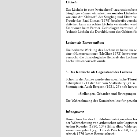
Lächeln
Das Lächeln ist eine (weitgehend) aggressionsfrei
Säuglinge können ein selektives
soziales Lächeln
e
wie eine Art Klebstoff, der Säugling und Eltern ve
Freude dar. Paul Ekman (1978) beschreibt versch
aktiviert, kann als
echtes Lächeln
verstanden werde
Emotionen beim Partner. Gelotologen vermuten, da
(echtes) Lächeln die Durchblutung des Gehirns fö
Lachen als Therapeutikum
Die heilsame Wirkung des Lachens ist heute ein w
eine »Humorreaktion« (McGhee 1972) hervorzurufe
versucht, die physiologische Heilkraft des Lach
Lachklubs entwickelt wurde.
3. Das Komische als Gegenstand des Lachens
Schon in der Antike wurde eine spezifische
Theor
behauptete 1711 der Earl von Shaftesbury (zit. n. 
Stimmigkeit. Auch Bergson (1921, 23) hob hervor
«Stellungen, Gebärden und Bewegungen d
Die Wahrnehmung des Komischen löst für gewöhnl
Inkongruenz
Humorforscher des 19. Jahrhunderts (wie etwa Je
der Wahrnehmung von ästhetischen oder logisch
Arthur Koestler (1990, 134) führte diese Widersp
zusammen gehört (vgl. Titze & Patsch 2008, 126)
schrieb 1776 James Beattie schrieb: