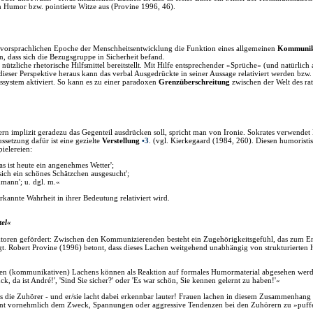
Humor bzw. pointierte Witze aus (Provine 1996, 46).
 vorsprachlichen Epoche der Menschheitsentwicklung die Funktion eines allgemeinen
Kommunika
n, dass sich die Bezugsgruppe in Sicherheit befand.
ützliche rhetorische Hilfsmittel bereitstellt. Mit Hilfe entsprechender »Sprüche« (und natürli
 dieser Perspektive heraus kann das verbal Ausgedrückte in seiner Aussage relativiert werden bzw. 
system aktiviert. So kann es zu einer paradoxen
Grenzüberschreitung
zwischen der Welt des ra
ern implizit geradezu das Gegenteil ausdrücken soll, spricht man von Ironie. Sokrates verwendet
setzung dafür ist eine gezielte
Verstellung
•3
.
(vgl. Kierkegaard (1984, 260). Diesen humoristis
ielereien:
s ist heute ein angenehmes Wetter';
 sich ein schönes Schätzchen ausgesucht';
mann'; u. dgl. m.«
rkannte Wahrheit in ihrer Bedeutung relativiert wird.
tel«
oren gefördert: Zwischen den Kommunizierenden besteht ein Zugehörigkeitsgefühl, das zum En
rägt. Robert Provine (1996) betont, dass dieses Lachen weitgehend unabhängig von strukturier
en (kommunikativen) Lachens können als Reaktion auf formales Humormaterial abgesehen werden
, da ist André!', 'Sind Sie sicher?' oder 'Es war schön, Sie kennen gelernt zu haben!'«
ls die Zuhörer - und er/sie lacht dabei erkennbar lauter! Frauen lachen in diesem Zusammenhang
ent vornehmlich dem Zweck, Spannungen oder aggressive Tendenzen bei den Zuhörern zu »puffer