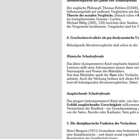
Abwärtsvergleiche als Quelle von Schadenfreude
Der englische Philosoph Thomas Hobbes ([1640], 1
Selbstwertgefühl auf endlosen Vergleichen mit d
Theorie des sozialen Vergleichs.
Danach rufen
»A
im triumphierenden Grinsen / Lachen.
Michael Billig (2005, 158) berichtet über Studie
die Vorgesetzte herabsetzen. Umgekehrt sind bei V
4. Geschwisterrivalität als psychodynamische U
Belustigende Abwärtsvergleiche sind schon in der
Hämische Schadenfreude
Das ältere (kompetentere) Kind empfindet hämisch
Letzteres stellt seine Inkompetenz immer dann unt
Narrenspiele und Possen des Mittelalters.
Seit dem Mittelalter spielt der
Narr
(der Vorläufe
anbietet. Auch die Werbung bedient sich dieses E
lustvoll-belustigenden Abwärtsvergleichen. Dabei
Ausgleichende Schadenfreude
Das jüngere (inkompetentere) Kind sieht, wie das n
Gefühl ausgleichender Gerechtigkeit
aufkommen, d
Vermächtnis der Kindheit - zur Grundausstattung 
wie die Satire, Parodie oder Karikatur. Stets geht 
5. Die disziplinarische Funktion des Verlachens
Henri Bergson (1921) formulierte eine bedeuten
eine disziplinarische - und damit sozial regulati
Regelsystem der Gesellschaft fügen: