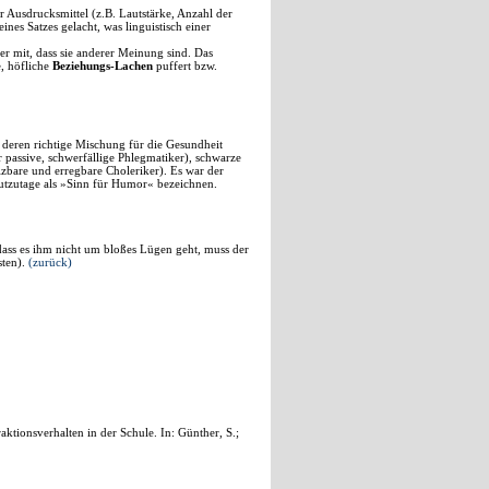
 Ausdrucksmittel (z.B. Lautstärke, Anzahl der
es Satzes gelacht, was linguistisch einer
r mit, dass sie anderer Meinung sind. Das
, höfliche
Beziehungs-Lachen
puffert bzw.
, deren richtige Mischung für die Gesundheit
 passive, schwerfällige Phlegmatiker), schwarze
izbare und erregbare Choleriker). Es war der
eutzutage als »Sinn für Humor« bezeichnen.
dass es ihm nicht um bloßes Lügen geht, muss der
sten).
(zurück)
tionsverhalten in der Schule. In: Günther, S.;