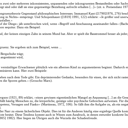
on zwei oder mehreren inkonsistenten, unpassenden oder inkongruenten Bestandteilen oder Sach
t sind oder daß sie eine gegenseitige Beziehung aufrecht erhalten [...]« (zit. n. Preisendanz 197
ngruenztheorie Gegenstand philosophischen Interesses. Immanuel Kant ([1790]1976, 276) beschr
ng in Nichts« entspringt. Und Schopenhauer ([1819] 1991, 122) erklärte: »Je größer und unerw
usfallen.«
uf der Dinge« jäh unterbrochen wird, wenn »Begriff und Anschauung auseinander fallen« (Bachm
on sequitur. Dazu ein Beispiel:
d, der keinen einzigen Zahn in seinem Mund hat. Aber er spielt die Basstrommel besser als jeder
uenz. Sie ergeben sich zum Beispiel, wenn ...
Bergschuhe trägt;
 angestimmt wird;
 vernünftiger Erwachsener plötzlich wie ein albernes Kind zu argumentieren beginnt. Dadurch ents
müsieren kann. Hier zwei Beispiele:
Leben nach dem Tode gibt. Ein deprimierender Gedanke, besonders für einen, der sich nicht rasie
nen die Sporen geben.« (Groucho Marx).
ergson (1921, 89) erklärt, »einen gewissen eigentümlichen Mangel an Anpassung [...] an die Gese
fällt häufig Menschen zu, die körperliche, geistige oder psychische Gebrechen aufweisen. Für die 
tenz, Versagen und Fiasko« (Martineau, 1972, 106). So fällt ihm die Aufgabe zu, als ein negati
d.
er Narr zu einem lächerlichen Objekt. Dies ist für die Anderen häufig eine ergiebige Quelle kom
ote besitzt. Diese Tendenz kommt auch in Witzen zum Ausdruck, in denen entweder konkrete Ind
05] 1982). Hier liegen im Übrigen auch die Wurzeln der Schadenfreude.