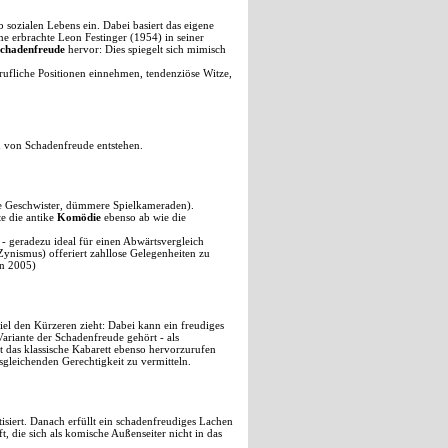
sozialen Lebens ein. Dabei basiert das eigene
 erbrachte Leon Festinger (1954) in seiner
chadenfreude
hervor: Dies spiegelt sich mimisch
rufliche Positionen einnehmen, tendenziöse Witze,
n von Schadenfreude entstehen.
ere Geschwister, dümmere Spielkameraden).
te die antike
Komödie
ebenso ab wie die
 - geradezu ideal für einen Abwärtsvergleich
ynismus) offeriert zahllose Gelegenheiten zu
en 2005)
piel den Kürzeren zieht: Dabei kann ein freudiges
ariante der Schadenfreude gehört - als
 das klassische Kabarett ebenso hervorzurufen
gleichenden Gerechtigkeit zu vermitteln.
isiert. Danach erfüllt ein schadenfreudiges Lachen
ft, die sich als komische Außenseiter nicht in das