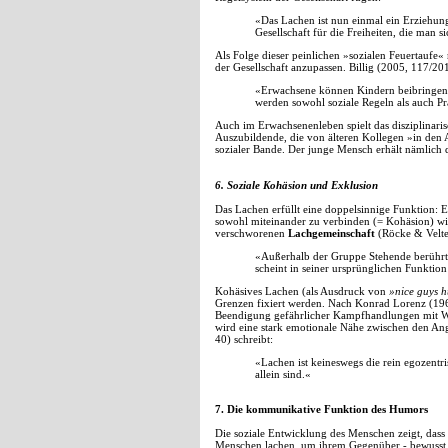
«Das Lachen ist nun einmal ein Erziehung
Gesellschaft für die Freiheiten, die ma
Als Folge dieser peinlichen »sozialen Feuertaufe«
der Gesellschaft anzupassen. Billig (2005, 117/20
«Erwachsene können Kindern beibringen, s
werden sowohl soziale Regeln als auch Pr
Auch im Erwachsenenleben spielt das disziplinarisc
Auszubildende, die von älteren Kollegen »in den 
sozialer Bande. Der junge Mensch erhält nämlich di
6. Soziale Kohäsion und Exklusion
Das Lachen erfüllt eine doppelsinnige Funktion: E
sowohl miteinander zu verbinden (= Kohäsion) wi
verschworenen
Lachgemeinschaft
(Röcke & Velte
«Außerhalb der Gruppe Stehende berührt 
scheint in seiner ursprünglichen Funktio
Kohäsives Lachen (als Ausdruck von
»nice guys 
Grenzen fixiert werden. Nach Konrad Lorenz (196
Beendigung gefährlicher Kampfhandlungen mit Wi
wird eine stark emotionale Nähe zwischen den Ange
40) schreibt:
«Lachen ist keineswegs die rein egozentr
allein sind.«
7. Die kommunikative Funktion des Humors
Die soziale Entwicklung des Menschen zeigt, dass
Menschen lachen, um ihrem Gegenüber - bewusst od