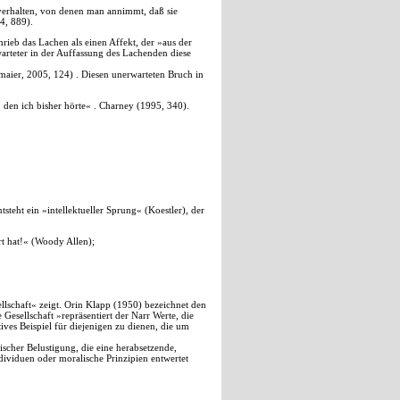
verhalten, von denen man annimmt, daß sie
4, 889).
ieb das Lachen als einen Affekt, der »aus der
arteter in der Auffassung des Lachenden diese
aier, 2005, 124) . Diesen unerwarteten Bruch in
, den ich bisher hörte« . Charney (1995, 340).
teht ein »intellektueller Sprung« (Koestler), der
rt hat!« (Woody Allen);
llschaft« zeigt. Orin Klapp (1950) bezeichnet den
Gesellschaft »repräsentiert der Narr Werte, die
ves Beispiel für diejenigen zu dienen, die um
ischer Belustigung, die eine herabsetzende,
ividuen oder moralische Prinzipien entwertet