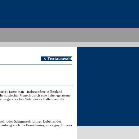
rig« fasste man - insbesondere in England -
in komischer Mensch durch eine heiter-gelassene
m geistreichen Witz, der sich allein auf die
eln oder Schmunzeln bringt. Dabei ist der
sammenhang auch die Bezeichnung »nice guy humor«