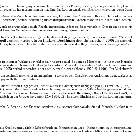
smittel. Ist Demütigung sein Zweck, so muss es der Person, der es gilt, eine peinliche Empfindu
n sich gegen sie herausgenommnen hat. Und das Lachen würde sein Ziel nicht erreichen, wenn Sy
 müssten die Verlachten eher motiviert sein, ihr komisches Anderssein, ihre soziale Devianz zu k
1) beschreibt, welche Bedeutung dieses
disziplinarische Lachen
schon in der Eltern-Kind-Beziehu
ich an erwünschte soziale Regeln anzupassen, indem sie diese verlachen. Dies ist ein höchst wir
aktiken des Verlachens über Generationen hinweg reproduziert.«
he (Aus-)Lachen ein wichtige Rolle, da es auf diejenigen abzielt, denen es an »Insider-Wissen« f
April geschickt werden«. In der impliziten
Beschämung
sieht Thomas Scheff (2000) die entschei
e explizite Botschaft: »Wenn du dich nicht an die sozialen Regeln hältst, wirst du ausgelacht!«
s ist in seiner Wirkung sowohl sozial wie anti-sozial. Es vermag Menschen - in einer von Heiter
e sie sozial auch auszuschließen (= Exklusion). Vom exkludierenden
»bad guys humor«
können e
n, 2005) verhöhnt werden, oder auch ganze Gruppen (Moody 1979, S. 116ff). Der Verhaltensfors
ein solches Lachen eher unangenehm, ja wenn es den Charakter des Auslachens trägt, wirkt es a
n gegen Dritte zu verbinden.«
humor«
) fördert hingegen die Identifikation mit der eigenen Bezugsgruppe (La Fave 1972, 198). 
3) lachen Menschen aus einer Erleichterung heraus, wenn eine äußere Gefahr gemeinsam abgewe
tzen und Scherzen. Dadurch entsteht eine
»scherzende Beziehung«
(Radcliffe-Brown 1952), di
hörigen der Gruppe hergestellt (Ziv 1984, 32). In dieser Hinsicht erfüllte das Lachen eine gru
ische Äußerung einer Emotion, sondern ein ausgesprochen soziales Signal. Menschen lachen in so
 die Quelle vergnüglicher Lebensfreude im Mitmenschen liegt: »Humor keimt in interpersonalen
er unbewusst - etwas mitzuteilen. Lachen ist also in erster Linie ein Mittel der Kommunikation