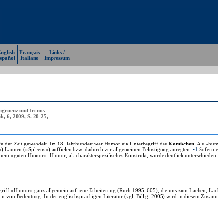
nglish
Français
Links /
spañol
Italiano
Impressum
ngruenz und Ironie.
k, 6, 2009, S. 20-25,
e der Zeit gewandelt. Im 18. Jahrhundert war Humor ein Unterbegriff des
Komischen.
Als »humo
«) Launen (»Spleens«) auffielen bzw. dadurch zur allgemeinen Belustigung anregten.
•1
Sofern e
nem »guten Humor«. Humor, als charakterspezifisches Konstrukt, wurde deutlich unterschieden vo
riff »Humor« ganz allgemein auf jene Erheiterung (Ruch 1995, 605), die uns zum Lachen, Läch
rhin von Bedeutung. In der englischsprachigen Literatur (vgl. Billig, 2005) wird in diesem Zu