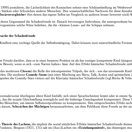
999) postulierte, die Lächerlichkeit des Komischen nehme eine Schlüsselstellung im Wettbewerb 
en Stärken oder Schwächen anderer Menschen. Den wissenschaftlichen Nachweis für diese Annahme
bwärtsvergleiche«
(bei denen das eigene Selbst im Vergleich zu anderen besser bewertet wird)
S
n, deren Gegenstand die Schadenfreude ist. Danach bevorzugen Individuen, die untergeordnete be
orgesetzten solche Witze beliebter, die die »kleinen Leute« auf die Schippe nehmen.
rsache der Schadenfreude
 Kindheit eine wichtige Quelle der Selbstbestätigung. Dabei können zwei unterschiedliche Forme
e Freude darüber, dass es in einer besseren Position ist als das weniger kompetente Kind (jüng
er Beweis, wenn es sich »zum Narren halten« lässt. Auf den Effekt hämischer Schadenfreude ziel
r des modernen
Clowns
) die Rolle des inkompetenten Tölpels, der sich - wie das unwissende Kind
ffekts. Die moderne
Comedy-Szene
(mit einer Mischung aus Show, Talk, Action und spöttischem Z
 spielen die Comedy-Stars virtuos auf der Klaviatur hämischer Schadenfreude (vgl.Röcke & Velt
ormalerweise überlegene ältere Kind hinfällt, sich einen Sprachschnitzer leistet oder in einem S
as die soziale Gleichstellung ermöglicht und die bisherige Unterlegenheit kompensiert. Diese V
des Menschen, um latente Selbstwertprobleme zu kompensieren. Den entsprechenden Effekt sucht
es darum,
Schwächen der Mächtigen
herauszuarbeiten, um dem Publikum diese Freude an der aus
de
Theorie des Lachens,
die implizit die sozial nützlichen Effekte hämischer Schadenfreude themat
ve Funktion. Bergson (1921, 131) sah im (Aus-)Lachen ein
»Erziehungsmittel«,
das diejenigen stra