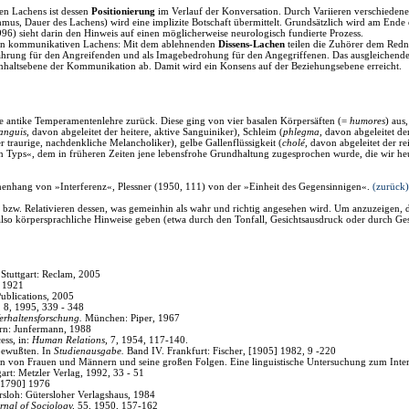
en Lachens ist dessen
Positionierung
im Verlauf der Konversation. Durch Variieren verschiedener
, Dauer des Lachens) wird eine implizite Botschaft übermittelt. Grundsätzlich wird am Ende ein
996) sieht darin den Hinweis auf einen möglicherweise neurologisch fundierte Prozess.
men kommunikativen Lachens: Mit dem ablehnenden
Dissens-Lachen
teilen die Zuhörer dem Redne
hrung für den Angreifenden und als Imagebedrohung für den Angegriffenen. Das ausgleichende
) Inhaltsebene der Kommunikation ab. Damit wird ein Konsens auf der Beziehungsebene erreicht.
ie antike Temperamentenlehre zurück. Diese ging von vier basalen Körpersäften (=
humores
) aus
anguis,
davon abgeleitet der heitere, aktive Sanguiniker), Schleim (
phlegma,
davon abgeleitet der
r traurige, nachdenkliche Melancholiker), gelbe Gallenflüssigkeit (
cholé,
davon abgeleitet der re
en Typs«, dem in früheren Zeiten jene lebensfrohe Grundhaltung zugesprochen wurde, die wir h
enhang von »Interferenz«, Plessner (1950, 111) von der »Einheit des Gegensinnigen«.
(zurück)
n bzw. Relativieren dessen, was gemeinhin als wahr und richtig angesehen wird. Um anzuzeigen, 
lso körpersprachliche Hinweise geben (etwa durch den Tonfall, Gesichtsausdruck oder durch Ge
Stuttgart: Reclam, 2005
] 1921
blications, 2005
,
8, 1995, 339 - 348
erhaltensforschung.
München: Piper, 1967
rn: Junfermann, 1988
ess, in:
Human Relations,
7, 1954, 117-140.
bewußten. In
Studienausgabe.
Band IV. Frankfurt: Fischer, [1905] 1982, 9 -220
en von Frauen und Männern und seine großen Folgen. Eine linguistische Untersuchung zum Interak
art: Metzler Verlag, 1992, 33 - 51
 [1790] 1976
sloh: Gütersloher Verlagshaus, 1984
nal of Sociology,
55, 1950, 157-162