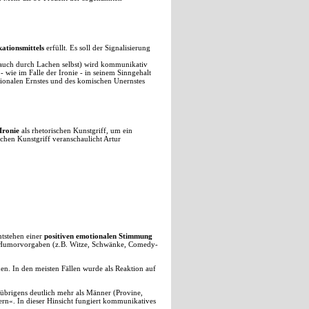
tionsmittels
erfüllt. Es soll der Signalisierung
ch auch durch Lachen selbst) wird kommunikativ
- wie im Falle der Ironie - in seinem Sinngehalt
tionalen Ernstes und des komischen Unernstes
Ironie
als rhetorischen Kunstgriff, um ein
chen Kunstgriff veranschaulicht Artur
tstehen einer
positiven emotionalen Stimmung
ten Humorvorgaben (z.B. Witze, Schwänke, Comedy-
. In den meisten Fällen wurde als Reaktion auf
 übrigens deutlich mehr als Männer (Provine,
n«. In dieser Hinsicht fungiert kommunikatives