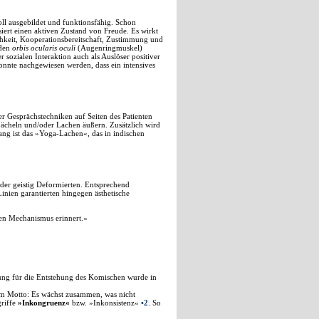
oll ausgebildet und funktionsfähig. Schon
siert einen aktiven Zustand von Freude. Es wirkt
lichkeit, Kooperationsbereitschaft, Zustimmung und
 den
orbis ocularis oculi
(Augenringmuskel)
 sozialen Interaktion auch als Auslöser positiver
onnte nachgewiesen werden, dass ein intensives
r Gesprächstechniken auf Seiten des Patienten
ächeln und/oder Lachen äußern. Zusätzlich wird
ng ist das »Yoga-Lachen«, das in indischen
oder geistig Deformierten. Entsprechend
nien garantierten hingegen ästhetische
en Mechanismus erinnert.«
ung für die Entstehung des Komischen wurde in
dem Motto: Es wächst zusammen, was nicht
riffe
»Inkongruenz«
bzw. »Inkonsistenz«
•2
.
So