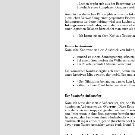
«Lachen ergibt sich aus der Beachtung v
innerhalb eines komplexen Ganzen vereinig
Auch in der deutschen Philosophie wurde die Inko
plötzlichen Verwandlung einer gespannten Erwartu
Inkongruenz ist, desto heftiger wird sein Lachen a
Inkongruenz
entsteht also, wenn der normale »La
einer logischen Relation bezeichnet man auch als n
»Ich kenne einen alten Kerl aus Neuseelan
Komische Kontraste
Komische Kontraste sind ein Ausdruck von Inkongr
jemand zu einem Sonntagsanzug schwere 
bei einem Sommerfest ein Weihnachtslied
der Nikolaus bunte Ostereier verschenkt.
Ein komischer Kontrast ergibt sich auch, wenn ein
einen kreativen Mix bewirkt, der verblüffen und a
»Der Nihilismus behauptet, dass es kein 
»Wenn ich ein Pferd hätte, würde ich Ih
Der komische Außenseiter
Komisch wirkt der soziale Außenseiter, der, wie B
komischen Außenseiter als
»Narren«.
Diese Rolle 
von der sozialen Gruppe abgelehnt werden: Inkompe
eine Integration in ihre Bezugsgruppe bemüht sin
In der sozialen Funktion eines Sündenbocks wird d
tendenziell sogar entwürdigende (beschämende) N
bzw. »zum Narren gemacht« werde (vgl. Freud [19