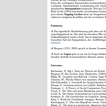
Lachen als ein »soziales Schmiermittel«.
Eines der wichtigsten Kennzeichen kommunikativ
Lachlaute, Stimmmelodie, Lachatmung und -rhythmus
spezifischen
Interpunktion
entspricht. Provine (1
Ruth Groth (1992) beschreibt verschiedene For
provokante
Topping-Lachen
dient zur Imagebewa
relativiert mögliche Konflikte auf der (verbalen
Fussnoten
•1
Die eigentliche Wortbedeutung geht aber auf d
ausschlaggebend ist. Das sind im einzelnen Blut (
s
Gallenflüssigkeit (
melas cholé,
davon abgeleitet de
besondere Saft des Sanguinikers, des »heißblütig
(zurück)
•2
Bergson (1921, 80ff) sprach in diesem Zusamm
•3
Auch im
Lügen
geht es um ein In-Frage-Stelle
Ironiker deshalb kommunikative Akzente setzen, a
Literatur:
Bachmaier, H. (Hg.),
Texte zur Theorie der Komik.
Bergson, H:
Das Lachen.
Jena: Diederichs, [1900
Billig, M.:
Laughter and Ridicule.
London: Sage Pu
Charney, M., Woody Allen's non sequiturs.
Humor
Eibl-Eibesfeldt, I.:
Grundriß der Vergleichenden V
Ekman, P.:
Gesichtsausdruck und Gefühl.
Paderbo
Festinger, L.: A Theory of Social Comparison Proc
Freud, S.: Der Witz und seine Beziehung zum Un
Groth, R.: Der kleine Unterschied im Lachverhalt
Kotthoff, H.:
Die Geschlechter im Gespräch.
Stuttg
Kant, I.,
Kritik der Urteilskraft.
Stuttgart: Reclam,
Kierkegaard, S.:
Über den Begriff der Ironie.
Güter
Klapp, O., The fool as a social type.
American Jour