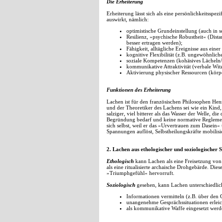
Die Erheiterung
Erheiterung lässt sich als eine persönlichkeitsspe
auswirkt, nämlich:
optimistische Grundeinstellung (auch in 
Resilienz, »psychische Robustheit« (Dist
besser ertragen werden);
Fähigkeit, alltägliche Ereignisse aus ei
kognitive Flexibilität (z.B. ungewöhnli
soziale Kompetenzen (kohäsives Lächeln/
kommunikative Attraktivität (verbale Wit
Aktivierung physischer Ressourcen (kö
Funktionen des Erheiterung
Lachen ist für den französischen Philosophen Henr
und der Theoretiker des Lachens sei wie ein Kind
salziger, viel bitterer als das Wasser der Welle,
Begründung bedarf und keine normative Reglement
sich selbst, weil er das »Urvertrauen zum Dasein
Spannungen auflöst, Selbstheilungskräfte mobilisie
2. Lachen aus ethologischer und soziologischer S
Ethologisch
kann Lachen als eine Freisetzung von
als eine ritualisierte archaische Drohgebärde. Di
»Triumphgefühl« hervorruft.
Soziologisch
gesehen, kann Lachen unterschiedlic
Informationen vermitteln (z.B. über de
unangenehme Gesprächssituationen erleic
als kommunikative Waffe eingesetzt werd