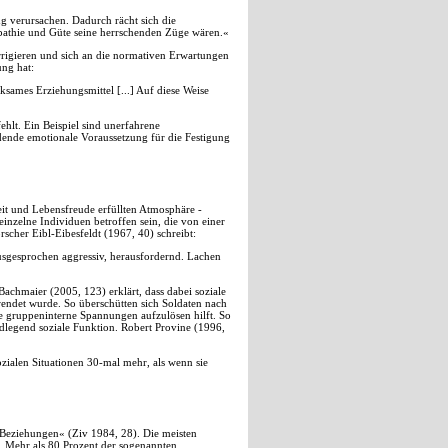
ng verursachen. Dadurch rächt sich die
mpathie und Güte seine herrschenden Züge wären.«
orrigieren und sich an die normativen Erwartungen
ng hat:
ksames Erziehungsmittel [...] Auf diese Weise
ehlt. Ein Beispiel sind unerfahrene
dende emotionale Voraussetzung für die Festigung
keit und Lebensfreude erfüllten Atmosphäre -
inzelne Individuen betroffen sein, die von einer
cher Eibl-Eibesfeldt (1967, 40) schreibt:
usgesprochen aggressiv, herausfordernd. Lachen
Bachmaier (2005, 123) erklärt, dass dabei soziale
ndet wurde. So überschütten sich Soldaten nach
e gruppeninterne Spannungen aufzulösen hilft. So
ndlegend soziale Funktion. Robert Provine (1996,
zialen Situationen 30-mal mehr, als wenn sie
 Beziehungen« (Ziv 1984, 28). Die meisten
. Mehr als 80 Prozent der sogenannten