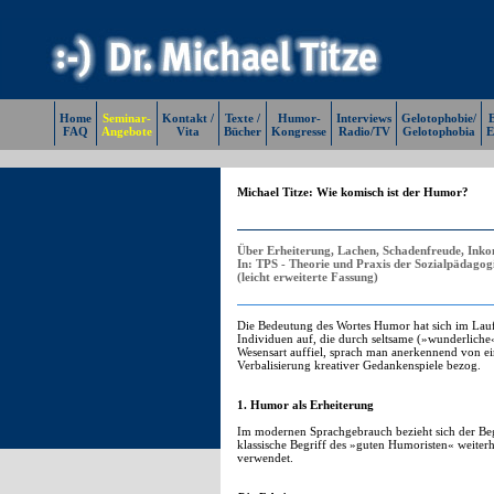
Home
Seminar-
Kontakt /
Texte /
Humor-
Interviews
Gelotophobie/
E
FAQ
Angebote
Vita
Bücher
Kongresse
Radio/TV
Gelotophobia
E
Michael Titze: Wie komisch ist der Humor?
Über Erheiterung, Lachen, Schadenfreude, Inko
In: TPS - Theorie und Praxis der Sozialpädagogi
(leicht erweiterte Fassung)
Die Bedeutung des Wortes Humor hat sich im Lauf
Individuen auf, die durch seltsame (»wunderliche
Wesensart auffiel, sprach man anerkennend von ei
Verbalisierung kreativer Gedankenspiele bezog.
1. Humor als Erheiterung
Im modernen Sprachgebrauch bezieht sich der Beg
klassische Begriff des »guten Humoristen« weite
verwendet.