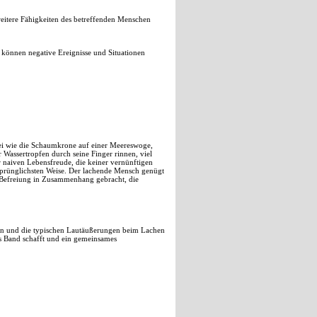
 weitere Fähigkeiten des betreffenden Menschen
h können negative Ereignisse und Situationen
 sei wie die Schaumkrone auf einer Meereswoge,
 Wassertropfen durch seine Finger rinnen, viel
er naiven Lebensfreude, die keiner vernünftigen
sprünglichsten Weise. Der lachende Mensch genügt
r Befreiung in Zusammenhang gebracht, die
igen und die typischen Lautäußerungen beim Lachen
es Band schafft und ein gemeinsames