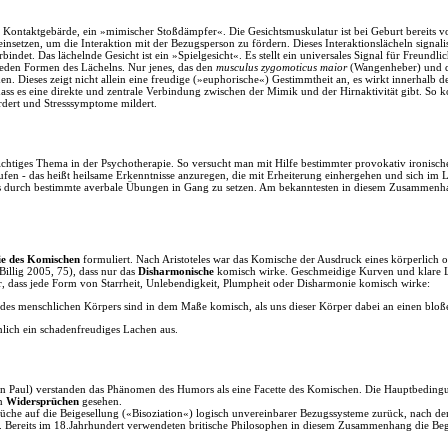
e Kontaktgebärde, ein »mimischer Stoßdämpfer«. Die Gesichtsmuskulatur ist bei Geburt bereits v
insetzen, um die Interaktion mit der Bezugsperson zu fördern. Dieses Interaktionslächeln signali
rbindet. Das lächelnde Gesicht ist ein »Spielgesicht«. Es stellt ein universales Signal für Freund
ieden Formen des Lächelns. Nur jenes, das den
musculus zygomoticus maior
(Wangenheber) und
n. Dieses zeigt nicht allein eine freudige (»euphorische«) Gestimmtheit an, es wirkt innerhalb der
ss es eine direkte und zentrale Verbindung zwischen der Mimik und der Hirnaktivität gibt. So k
rdert und Stresssymptome mildert.
ichtiges Thema in der Psychotherapie. So versucht man mit Hilfe bestimmter provokativ ironische
n - das heißt heilsame Erkenntnisse anzuregen, die mit Erheiterung einhergehen und sich im L
ens durch bestimmte averbale Übungen in Gang zu setzen. Am bekanntesten in diesem Zusammenha
ie des Komischen
formuliert. Nach Aristoteles war das Komische der Ausdruck eines körperlich 
Billig 2005, 75), dass nur das
Disharmonische
komisch wirke. Geschmeidige Kurven und klare Li
, dass jede Form von Starrheit, Unlebendigkeit, Plumpheit oder Disharmonie komisch wirke:
es menschlichen Körpers sind in dem Maße komisch, als uns dieser Körper dabei an einen bloß
ich ein schadenfreudiges Lachen aus.
an Paul) verstanden das Phänomen des Humors als eine Facette des Komischen. Die Hauptbeding
en
Widersprüchen
gesehen.
rüche auf die Beigesellung («Bisoziation«) logisch unvereinbarer Bezugssysteme zurück, nach 
. Bereits im 18.Jahrhundert verwendeten britische Philosophen in diesem Zusammenhang die Beg