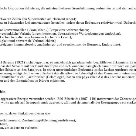
zifische Disposition definieren, die mit einer heiteren Grundstimmung verbunden ist und sich auf
schweren Zeiten den Silberstreifen am Horizont sehen);
anz zu belastenden Lebenssituationen herstellen, indem deren Bedeutung relativiert wird: Dadurc
ner unkonventionellen («komischen«) Perspektive wahrzunehmen;
che gedankliche Verknüpfungen herstellen, überraschende Wortbedeutungen entdecken);
Lachen baut die zwischenmenschliche Brücke auf);
zigkeit und nonverbale Verbindlichkeit);
rpereigenen Immunabwehr, entzündungs- und stresshemmende Hormone, Endorphine).
i Bergson (1921) nicht begreifbar, es entzieht sich geradezu jeder begrifflichen Erkenntnis. Es
, das den Schaum mit der Hand abschöpfe und sich wundere, dass gleich darauf nur noch ein paar
 die den Schaum an den Sand trug. In seiner ursprünglichen Bedeutung ist das Lachen Ausdruck ein
ierung erträgt. Im Lachen offenbart sich die affektive Lebendigkeit des Menschen in seiner ur
« unmittelbar erlebt. Lachforscher (Gelotologen) haben den physischen Akt des Lachens mit eine
rt und den Energiefluss im Körper erleichtert.
icht
 aggressiver Energie verstanden werden. Eibl-Eibesfeldt (1967, 140) interpretiert das Zähneze
ese wirke gerade auf Gruppenfremde aggressiv, während sie innerhalb der Bezugsgruppe ein stark
hen sozialen Funktionen dienen wie
n Gefühlszustand, Zustimmung/Ablehnung ausdrücken),
htern,
en, um andere zu verletzen.